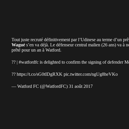
Tout juste recruté définitivement par l’Udinese au terme d’un prê
Wagué
s’en va déjà. Le défenseur central malien (26 ans) va à n
prêté pour un an à Watford.
?? |
#watfordfc
is delighted to confirm the signing of defender 
??
https://t.co/sG0tIDgRXK
pic.twitter.com/ngUg8heVKo
— Watford FC (@WatfordFC)
31 août 2017