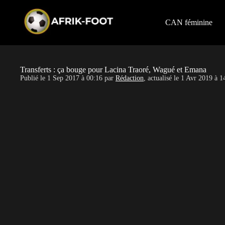
S
k
i
CAN féminine
p
t
o
c
o
Transferts : ça bouge pour Lacina Traoré, Wagué et Emana
n
Publié le
1 Sep 2017 à 00:16
par
Rédaction
, actualisé le
1 Avr 2019 à 1
t
e
n
t