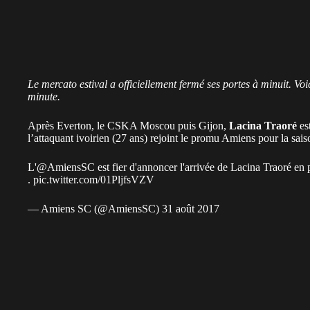
Le mercato estival a officiellement fermé ses portes à minuit. Vo
minute.
Après Everton, le CSKA Moscou puis Gijon,
Lacina Traoré
es
l’attaquant ivoirien (27 ans) rejoint le promu Amiens pour la sais
L'
@AmiensSC
est fier d'annoncer l'arrivée de Lacina Traoré en
.
pic.twitter.com/01PljfsVZV
— Amiens SC (@AmiensSC)
31 août 2017