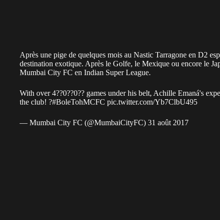
Après une pige de quelques mois au Nastic Tarragone en D2 es
destination exotique. Après le Golfe, le Mexique ou encore le J
Mumbai City FC en Indian Super League.
With over 4??0??0?? games under his belt, Achille Emaná's exper
the club! ?
#BoleTohMCFC
pic.twitter.com/Yb7ClbU495
— Mumbai City FC (@MumbaiCityFC)
31 août 2017