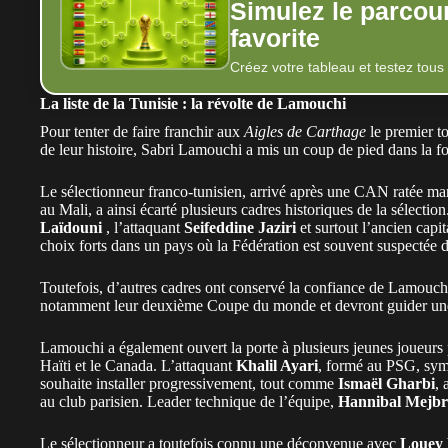
Simulez le parcou
favorite
Créez votre tableau et testez tous
La liste de la Tunisie : la révolte de Lamouchi
Pour tenter de faire franchir aux
Aigles de Carthage
le premier t
de leur histoire,
Sabri Lamouchi
a mis un coup de pied dans la f
Le sélectionneur franco-tunisien, arrivé après une CAN ratée mar
au Mali, a ainsi écarté plusieurs cadres historiques de la sélecti
Laïdouni
, l’attaquant
Seifeddine Jaziri
et surtout l’ancien capi
choix forts dans un pays où la Fédération est souvent suspectée d
Toutefois, d’autres cadres ont conservé la confiance de Lamouch
notamment leur deuxième Coupe du monde et devront guider une 
Lamouchi a également ouvert la porte à plusieurs jeunes joueurs
Haïti et le Canada. L’attaquant
Khalil Ayari
, formé au PSG, symb
souhaite installer progressivement, tout comme
Ismaël Gharbi
, 
au club parisien. Leader technique de l’équipe,
Hannibal Mejb
Le sélectionneur a toutefois connu une déconvenue avec
Louey 