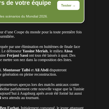
rs de votre équipe
Tester →
 les scénarios du Mondial 2026.
our d’une Coupe du monde pour la toute première fois
ourmilière.
quée par une élimination en huitièmes de finale face
on. Le défenseur
Yassine Meriah
, le milieu
Aïssa
taine
Ferjani Sassi
ont tous été laissés à quai. Des
e mettre son nez dans la composition des listes.
i.
Montassar Talbi
et
Ali Abdi
disputeront
génération en pleine reconstruction.
 prometteurs aperçus lors des matchs amicaux contre
olise parfaitement cette nouvelle vague que la Tunisie
aujourd’hui à Augsburg après avoir été formé lui aussi
ri
sera attendu au tournant.
Ben Farhat.
Initialement convoqué, le jeune attaquant