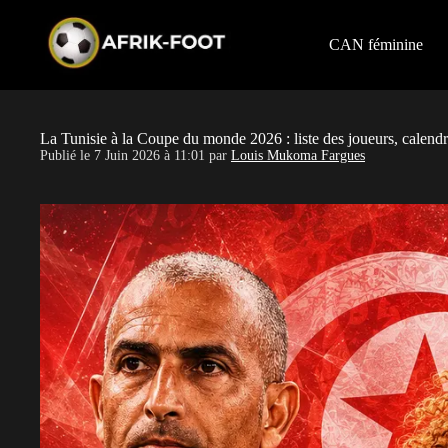
S
k
i
CAN féminine
p
t
o
c
o
La Tunisie à la Coupe du monde 2026 : liste des joueurs, calen
n
Publié le
7 Juin 2026 à 11:01
par
Louis Mukoma Fargues
t
e
n
t