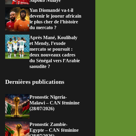
Sapoko Ndiaye
Yan Diomandé va-t-il
devenir le joueur africain
le plus cher de l’histoire
du mercato ?
Après Mané, Koulibaly
et Mendy, l’exode
mercato se poursuit :
deux nouveaux cadres
du Sénégal vers l’Arabie
saoudite ?
Dernières publications
Pronostic Nigeria-
Malawi – CAN féminine
(28/07/2026)
Pronostic Zambie-
Egypte – CAN féminine
(28/07/2026)