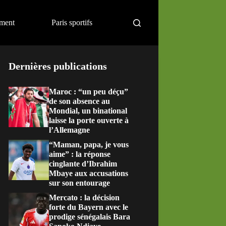
ement
Paris sportifs
Dernières publications
Maroc : “un peu déçu”
de son absence au
Mondial, un binational
laisse la porte ouverte à
l’Allemagne
“Maman, papa, je vous
aime” : la réponse
cinglante d’Ibrahim
Mbaye aux accusations
sur son entourage
Mercato : la décision
forte du Bayern avec le
prodige sénégalais Bara