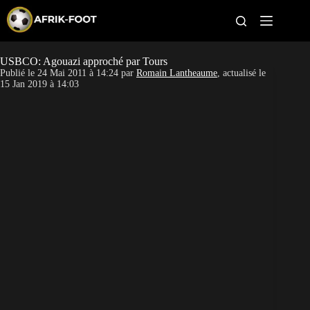
S
k
i
p
t
USBCO: Agouazi approché par Tours
CAN féminine
o
Publié le
24 Mai 2011 à 14:24
par
Romain Lantheaume
, actualisé le
c
15 Jan 2019 à 14:03
o
CAN 2027
n
t
Pays
e
n
t
Clubs
Classement
Paris sportifs