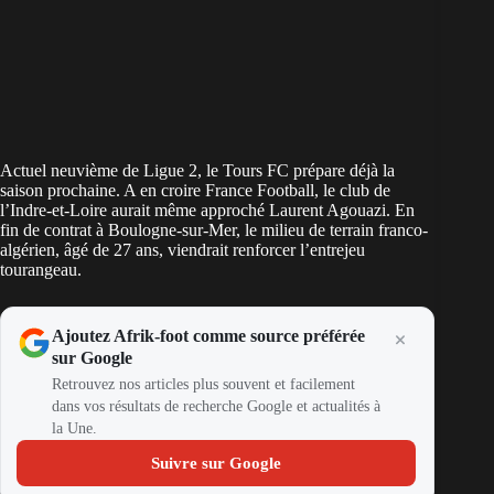
Actuel neuvième de Ligue 2, le Tours FC prépare déjà la
saison prochaine. A en croire France Football, le club de
l’Indre-et-Loire aurait même approché Laurent Agouazi. En
fin de contrat à Boulogne-sur-Mer, le milieu de terrain franco-
algérien, âgé de 27 ans, viendrait renforcer l’entrejeu
tourangeau.
Ajoutez Afrik-foot comme source préférée
sur Google
Retrouvez nos articles plus souvent et facilement
dans vos résultats de recherche Google et actualités à
la Une.
Suivre sur Google