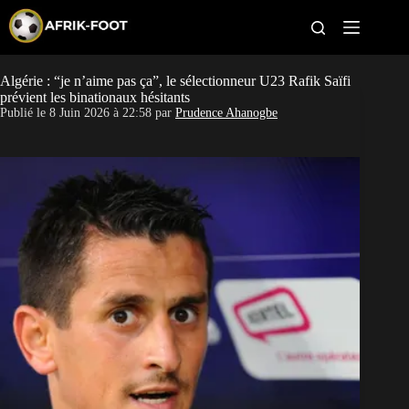
S
k
i
p
t
Algérie : “je n’aime pas ça”, le sélectionneur U23 Rafik Saïfi
CAN féminine
o
prévient les binationaux hésitants
c
Publié le
8 Juin 2026 à 22:58
par
Prudence Ahanogbe
o
CAN 2027
n
t
Pays
e
n
t
Clubs
Classement
Paris sportifs