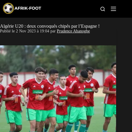
S
k
i
p
t
Algérie U20 : deux convoqués chipés par l’Espagne !
CAN féminine
o
Publié le
2 Nov 2023 à 19:04
par
Prudence Ahanogbe
c
o
CAN 2027
n
t
Pays
e
n
t
Clubs
Classement
Paris sportifs