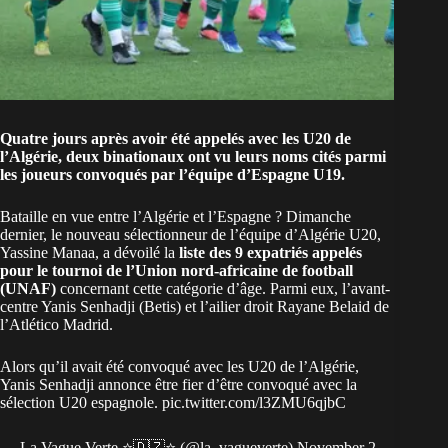
Quatre jours après avoir été appelés avec les U20 de
l’Algérie, deux binationaux ont vu leurs noms cités parmi
les joueurs convoqués par l’équipe d’Espagne U19.
Bataille en vue entre l’Algérie et l’Espagne ? Dimanche
dernier, le nouveau sélectionneur de l’équipe d’Algérie U20,
Yassine Manaa, a dévoilé la
liste des 9 expatriés appelés
pour le tournoi de l’Union nord-africaine de football
(UNAF)
concernant cette catégorie d’âge. Parmi eux, l’avant-
centre Yanis Senhadji (Betis) et l’ailier droit Rayane Belaid de
l’Atlético Madrid.
Alors qu’il avait été convoqué avec les U20 de l’Algérie,
Yanis Senhadji annonce être fier d’être convoqué avec la
sélection U20 espagnole.
pic.twitter.com/l3ZMU6qjbC
— La Vague Verte ⭐️🇩🇿⭐️ (@la_vagueverte)
November 2,