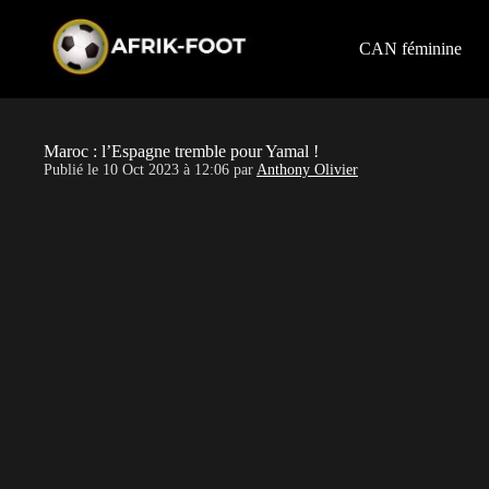
S
k
i
CAN féminine
p
t
o
c
o
Maroc : l’Espagne tremble pour Yamal !
n
Publié le
10 Oct 2023 à 12:06
par
Anthony Olivier
t
e
n
t