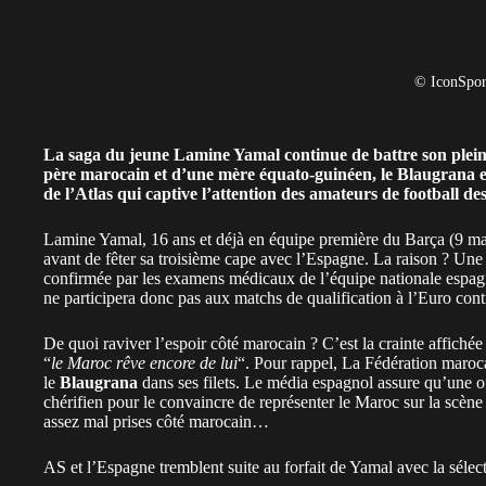
© IconSpor
La saga du jeune Lamine Yamal continue de battre son plei
père marocain et d’une mère équato-guinéen, le Blaugrana es
de l’Atlas
qui captive l’attention des amateurs de football de
Lamine Yamal, 16 ans et déjà en équipe première du Barça (9 matc
avant de fêter sa troisième cape avec l’Espagne. La raison ? Une
confirmée par les examens médicaux de l’équipe nationale espagno
ne participera donc pas aux matchs de qualification à l’Euro cont
De quoi raviver l’espoir côté marocain ? C’est la crainte affiché
“
le Maroc rêve encore de lui
“. Pour rappel, La Fédération maroca
le
Blaugrana
dans ses filets. Le média espagnol assure qu’une o
chérifien pour le convaincre de représenter le Maroc sur la scène 
assez mal prises côté marocain…
AS et l’Espagne tremblent suite au forfait de Yamal avec la séle