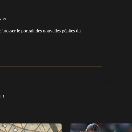
vier
e brosser le portrait des nouvelles pépites du
.
l !