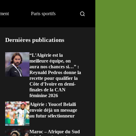
ement
Paris sportifs
Dernières publications
“L’Algérie est la
meilleure équipe, on
aura nos chances si…” :
Reynald Pedros donne la
recette pour qualifier la
Côte d’Ivoire en demi-
finales de la CAN
féminine 2026
Algérie : Youcef Belaïli
envoie déjà un message
au futur sélectionneur
Maroc – Afrique du Sud