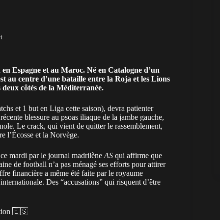
t
n en Espagne et au Maroc. Né en Catalogne d’un
t au centre d’une bataille entre la
Roja
et les
Lions
s deux côtés de la Méditerranée.
hs et 1 but en Liga cette saison), devra patienter
 récente blessure au psoas iliaque de la jambe gauche,
le. Le crack, qui vient de quitter le rassemblement,
re l’Écosse et la Norvège.
e ce mardi par le journal madrilène
AS
qui affirme que
ine de football n’a pas ménagé ses efforts pour attirer
ffre financière a même été faite par le royaume
internationale. Des “accusations” qui risquent d’être
ction 🇪🇸