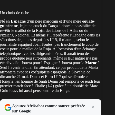
Un choix de riche
Né en
Espagne
d’un père marocain et d’une mère
équato-
guinéenne
, le jeune crack du Barça a donc la possibilité de
revêtir le maillot de la Roja, des Lions de l’Atlas ou du
Nzalang Nacional. Et même s’il représente l’Espagne dans les
sélections de jeunes depuis les U15, il n’aurait, selon le
journaliste espagnol Joan Fontes, pas franchement le coup de
coeur pour le maillot de la Roja. A l’occasion d’un échange
téléphonique avec les dirigeants ibères, il aurait tenu des
propos quelque peu surprenants, même si leur nature n’a pas
été dévoilée. Jouera pour l’Espagne ? Jouera pour le
Maroc
?
Seul l’avenir le dira. En attendant, ce pur produit de la Masia
affrontera avec ses coéquipiers espagnols la Slovénie ce
dimanche 21 mai. Dans cet Euro U17 qui se déroule en
Hongrie, les homme de Santi Denia ont remporté ce jeudi leur
premier match face à l’Italie (1-2) grâce à un doublé de Marc
Guiu Paaz, lui aussi pensionnaire du Barça.
Ajoutez Afrik-foot comme source préférée
sur Google