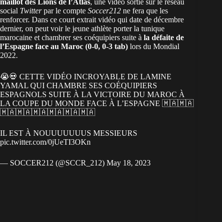
maillot des Lions de l’Atlas
, une vidéo sortie sur le réseau
social
Twitter
par le compte
Soccer212
ne fera que les
renforcer. Dans ce court extrait vidéo qui date de décembre
dernier, on peut voir le jeune athlète porter la tunique
marocaine et chambrer ses coéquipiers suite à
la défaite de
l’Espagne face au Maroc (0-0, 0-3 tab)
lors du Mondial
2022.
😭💀 CETTE VIDÉO INCROYABLE DE LAMINE
YAMAL QUI CHAMBRE SES COÉQUIPIERS
ESPAGNOLS SUITE À LA VICTOIRE DU MAROC À
LA COUPE DU MONDE FACE À L’ESPAGNE 🇲🇦🇲🇦
🇲🇦🇲🇦🇲🇦🇲🇦🇲🇦🇲🇦
IL EST À NOUUUUUUUS MESSIEURS
pic.twitter.com/0jUeTI3OKn
— SOCCER212 (@SCCR_212)
May 18, 2023