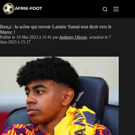
S
k
i
p
t
Barça : la scène qui envoie Lamine Yamal tout droit vers le
CAN féminine
o
Maroc !
c
Publié le
19 Mai 2023 à 11:41
par
Anthony Olivier
, actualisé le
7
o
CAN 2027
Juin 2023 à 15:17
n
t
Pays
e
n
t
Clubs
Classement
Paris sportifs