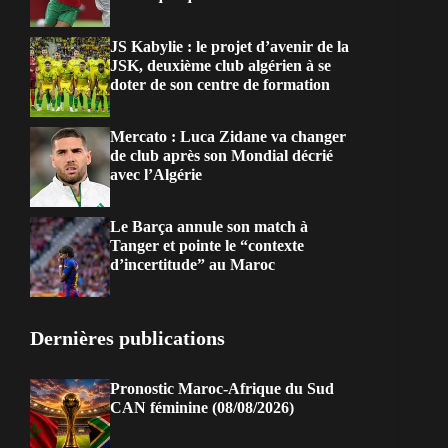
JS Kabylie : le projet d’avenir de la
JSK, deuxième club algérien à se
doter de son centre de formation
Mercato : Luca Zidane va changer
de club après son Mondial décrié
avec l’Algérie
Le Barça annule son match à
Tanger et pointe le “contexte
d’incertitude” au Maroc
Dernières publications
Pronostic Maroc-Afrique du Sud
CAN féminine (08/08/2026)