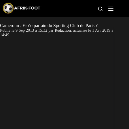
S
k
i
p
t
Cameroun : Eto’o parrain du Sporting Club de Paris ?
CAN féminine
o
Publié le
9 Sep 2013 à 15:32
par
Rédaction
, actualisé le
1 Avr 2019 à
c
14:49
o
CAN 2027
n
t
Pays
e
n
t
Clubs
Classement
Paris sportifs