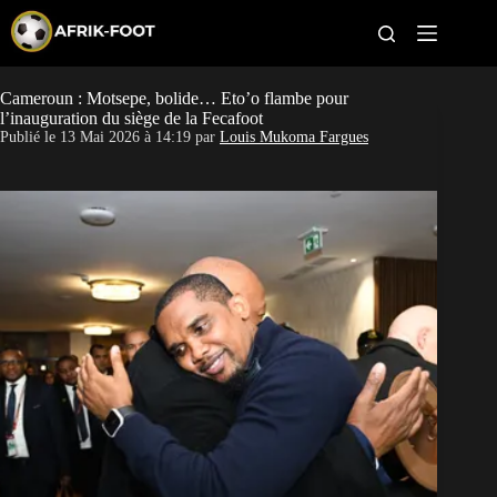
S
k
i
p
t
Cameroun : Motsepe, bolide… Eto’o flambe pour
CAN féminine
o
l’inauguration du siège de la Fecafoot
c
Publié le
13 Mai 2026 à 14:19
par
Louis Mukoma Fargues
o
CAN 2027
n
t
Pays
e
n
t
Clubs
Classement
Paris sportifs