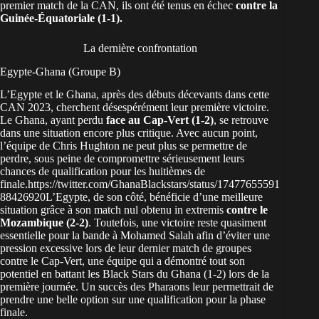
premier match de la CAN, ils ont été tenus en échec
contre la
Guinée-Équatoriale (1-1).
La dernière confrontation
Egypte-Ghana (Groupe B)
L’Egypte et le Ghana, après des débuts décevants dans cette
CAN 2023, cherchent désespérément leur première victoire.
Le Ghana, ayant perdu
face au Cap-Vert (1-2)
, se retrouve
dans une situation encore plus critique. Avec aucun point,
l’équipe de Chris Hughton ne peut plus se permettre de
perdre, sous peine de compromettre sérieusement leurs
chances de qualification pour les huitièmes de
finale.https://twitter.com/GhanaBlackstars/status/17477655591
88426920L’Egypte, de son côté, bénéficie d’une meilleure
situation grâce à son match nul obtenu in extremis
contre le
Mozambique (2-2)
. Toutefois, une victoire reste quasiment
essentielle pour la bande à Mohamed Salah afin d’éviter une
pression excessive lors de leur dernier match de groupes
contre le Cap-Vert, une équipe qui a démontré tout son
potentiel en battant les Black Stars du Ghana (1-2) lors de la
première journée. Un succès des Pharaons leur permettrait de
prendre une belle option sur une qualification pour la phase
finale.