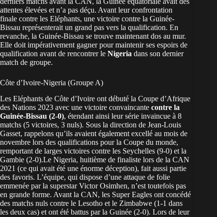
derniers matchs avant la CAN, la Guinée équatoriale avait des
attentes élevées et n’a pas déçu. Avant leur confrontation
finale contre les Eléphants, une victoire contre la Guinée-
Bissau représenterait un grand pas vers la qualification. En
revanche, la Guinée-Bissau se trouve maintenant dos au mur.
Elle doit impérativement gagner pour maintenir ses espoirs de
qualification avant de rencontrer le
Nigeria
dans son dernier
match de groupe.
Côte d’Ivoire-Nigeria (Groupe A)
Les Eléphants de Côte d’Ivoire ont débuté la Coupe d’Afrique
des Nations 2023 avec une victoire convaincante
contre la
Guinée-Bissau (2-0)
, étendant ainsi leur série invaincue à 8
matchs (5 victoires, 3 nuls). Sous la direction de Jean-Louis
Gasset, rappelons qu’ils avaient également excellé au mois de
novembre lors des qualifications pour la Coupe du monde,
remportant de larges victoires contre les Seychelles (9-0) et la
Gambie (2-0).Le Nigeria, huitième de finaliste lors de la CAN
2021 (ce qui avait été une énorme déception), fait aussi partie
des favoris. L’équipe, qui dispose d’une attaque de folie
emmenée par la superstar Victor Osimhen, n’est toutefois pas
en grande forme. Avant la CAN, les Super Eagles ont concédé
des matchs nuls contre le Lesotho et le Zimbabwe (1-1 dans
les deux cas) et ont été battus par la Guinée (2-0). Lors de leur