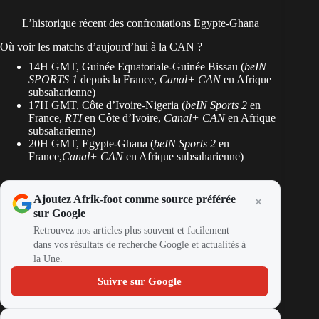
L’historique récent des confrontations Egypte-Ghana
Où voir les matchs d’aujourd’hui à la CAN ?
14H GMT, Guinée Equatoriale-Guinée Bissau (
beIN
SPORTS 1
depuis la France,
Canal+ CAN
en Afrique
subsaharienne)
17H GMT, Côte d’Ivoire-Nigeria (
beIN Sports 2
en
France,
RTI
en Côte d’Ivoire,
Canal+ CAN
en Afrique
subsaharienne)
20H GMT, Egypte-Ghana (
beIN Sports 2
en
France,
Canal+ CAN
en Afrique subsaharienne)
Ajoutez Afrik-foot comme source préférée
sur Google
Retrouvez nos articles plus souvent et facilement
dans vos résultats de recherche Google et actualités à
la Une.
Suivre sur Google