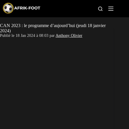
S
k
i
p
t
CAN 2023 : le programme d’aujourd’hui (jeudi 18 janvier
CAN féminine
o
2024)
c
Publié le
18 Jan 2024 à 08:03
par
Anthony Olivier
o
CAN 2027
n
t
Pays
e
n
t
Clubs
Classement
Paris sportifs