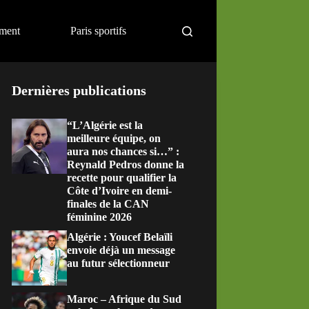
ement
Paris sportifs
Dernières publications
“L’Algérie est la
meilleure équipe, on
aura nos chances si…” :
Reynald Pedros donne la
recette pour qualifier la
Côte d’Ivoire en demi-
finales de la CAN
féminine 2026
Algérie : Youcef Belaïli
envoie déjà un message
au futur sélectionneur
Maroc – Afrique du Sud