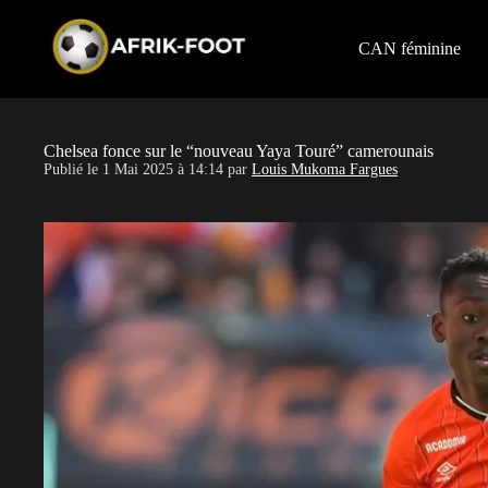
S
k
i
CAN féminine
p
t
o
c
o
Chelsea fonce sur le “nouveau Yaya Touré” camerounais
n
Publié le
1 Mai 2025 à 14:14
par
Louis Mukoma Fargues
t
e
n
t