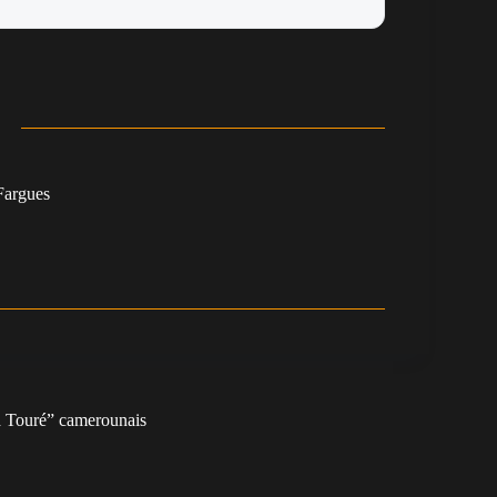
argues
a Touré” camerounais