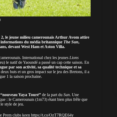
t
2, le jeune milieu camerounais Arthur Avom attire
es informations du média britannique
The Sun
,
0 ans, devant West Ham et Aston Villa.
 camerounais
. International chez les jeunes
Lions
eu) le natif de Yaoundé a passé un cap cette saison. En
tingue par son activité, sa qualité technique et sa
deux buts et un gros impact sur le jeu des Bretons, il a
igue 1 la saison prochaine.
“nouveau Yaya Touré”
de la part du
Sun
. Une
ique : le Camerounais (1m73) étant bien plus frêle que
e style de jeu.
ore Prem clubs keen
https://t.co/OzT7RQE64y