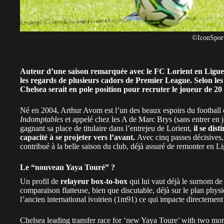
©IconSpor
Auteur d’une saison remarquée avec le FC Lorient en Ligue 
les regards de plusieurs cadors de Premier League. Selon l
Chelsea serait en pole position pour recruter le joueur de 2
Né en 2004, Arthur Avom est l’un des beaux espoirs du
football
Indomptables
et appelé chez les A de Marc Brys (sans entrer en j
gagnant sa place de titulaire dans l’entrejeu de Lorient,
il se dis
capacité à se projeter vers l’avant.
Avec cinq passes décisives, 
contribué à la belle saison du club, déjà assuré de remonter en L
Le “nouveau Yaya Touré” ?
Un profil de
relayeur box-to-box
qui lui vaut déjà le surnom de
comparaison flatteuse, bien que discutable, déjà sur le plan phys
l’ancien international
ivoirien
(1m91) ce qui impacte directement l
Chelsea leading transfer race for ‘new Yaya Toure’ with two m