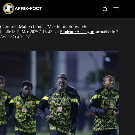
S
k
i
p
t
Comores-Mali : chaîne TV et heure du match
CAN féminine
o
Publié le
19 Mar 2025 à 16:42
par
Prudence Ahanogbe
, actualisé le
2
c
Avr 2025 à 16:17
o
CAN 2027
n
t
Pays
e
n
t
Clubs
Classement
Paris sportifs