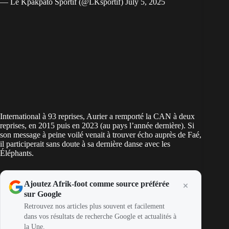
— Le Kpakpato Sportif (@LKsportif)
July 5, 2025
International à 93 reprises, Aurier a remporté la CAN à deux
reprises, en 2015 puis en 2023 (au pays l’année dernière). Si
son message à peine voilé venait à trouver écho auprès de Faé,
il participerait sans doute à sa dernière danse avec les
Éléphants.
Ajoutez Afrik-foot comme source préférée
sur Google
Retrouvez nos articles plus souvent et facilement
dans vos résultats de recherche Google et actualités à
la Une.