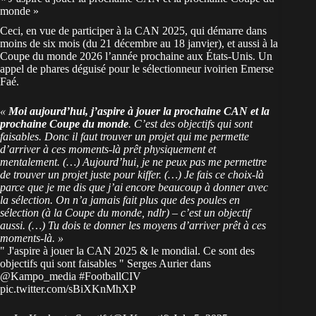
monde »
Ceci, en vue de participer à la
CAN 2025
, qui démarre dans
moins de six mois (du 21 décembre au 18 janvier), et aussi à la
Coupe du monde 2026
l’année prochaine aux États-Unis. Un
appel de phares déguisé pour le sélectionneur
ivoirien
Emerse
Faé.
«
Moi aujourd’hui, j’aspire à jouer la prochaine CAN et la
prochaine Coupe du monde
. C’est des objectifs qui sont
faisables. Donc il faut trouver un projet qui me permette
d’arriver à ces moments-là prêt physiquement et
mentalement. (…) Aujourd’hui, je ne peux pas me permettre
de trouver un projet juste pour kiffer. (…) Je fais ce choix-là
parce que je me dis que j’ai encore beaucoup à donner avec
la sélection. On n’a jamais fait plus que des poules en
sélection (à la Coupe du monde, ndlr) – c’est un objectif
aussi. (…) Tu dois te donner les moyens d’arriver prêt à ces
moments-là. »
" J'aspire à jouer la CAN 2025 & le mondial. Ce sont des
objectifs qui sont faisables " Serges Aurier dans
@Kampo_media
#FootballCIV
pic.twitter.com/sBiXKnMhXP