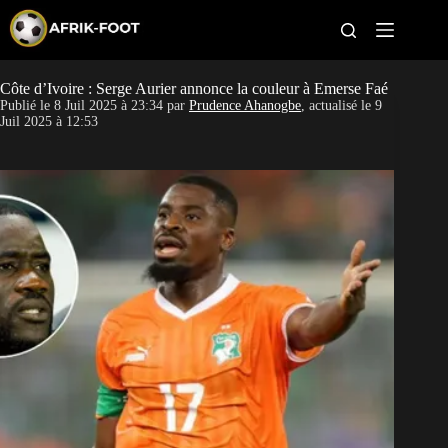
S
k
i
p
t
Côte d’Ivoire : Serge Aurier annonce la couleur à Emerse Faé
CAN féminine
o
Publié le
8 Juil 2025 à 23:34
par
Prudence Ahanogbe
, actualisé le
9
c
Juil 2025 à 12:53
o
CAN 2027
n
t
Pays
e
n
t
Clubs
Classement
Paris sportifs