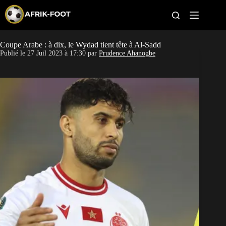
S
k
i
p
t
Coupe Arabe : à dix, le Wydad tient tête à Al-Sadd
CAN féminine
o
Publié le
27 Juil 2023 à 17:30
par
Prudence Ahanogbe
c
o
CAN 2027
n
t
Pays
e
n
t
Clubs
Classement
Paris sportifs