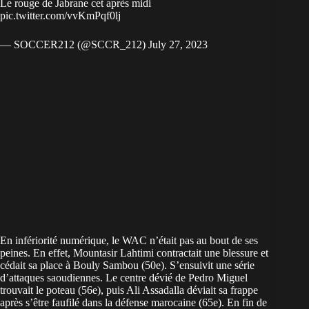
Le rouge de Jabrane cet après midi
pic.twitter.com/vvKmPqf0lj
— SOCCER212 (@SCCR_212)
July 27, 2023
En infériorité numérique, le WAC n’était pas au bout de ses
peines. En effet, Mountasir Lahtimi contractait une blessure et
cédait sa place à Bouly Sambou (50e). S’ensuivit une série
d’attaques saoudiennes. Le centre dévié de Pedro Miguel
trouvait le poteau (56e), puis Ali Assadalla déviait sa frappe
après s’être faufilé dans la défense marocaine (65e). En fin de