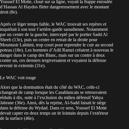
Youssef El Motie, cloué sur sa ligne, voyait la frappe enroulée
d’Hassan Al Haydos flirter dangereusement avec le montant
droit (8e).
Après ce léger temps faible, le WAC trouvait ses repères et
inquiétait à son tour l’arrière-garde saoudienne. Notamment
par un centre de la gauche, intercepté par le portier Sadd Al
Sheeb (13e), puis un centre en retrait de la droite pour
Mountasir Lahtimi, trop court pour reprendre le cuir au second
poteau (18e). Les hommes d’Adil Ramzi créaient à nouveau le
danger dans le camp des Blanc, mais sur un contre à deux
contre un, ces derniers tergiversaient et voyaient la défense
revenir in extremis (31e).
Le WAC voit rouge
Alors que la domination était du côté du WAC, celle-ci
changeait de camp lorsque les Casablancais se retrouvaient
réduits à dix, suite à l’exclusion du milieu défensif Yahya
Jabrane (36e). Ainsi, dès la reprise, Al-Sadd faisait le siège
dans la défense du Wydad. Dans ce sens, Youssef El Motie
devait capter en deux temps un tir lointain depuis l’extérieur
de la surface (46e).