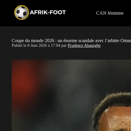
S
k
i
CAN féminine
p
t
o
c
o
Coupe du monde 2026 : un énorme scandale avec l’arbitre Omar A
n
Publié le
8 Juin 2026 à 17:04
par
Prudence Ahanogbe
t
e
n
t