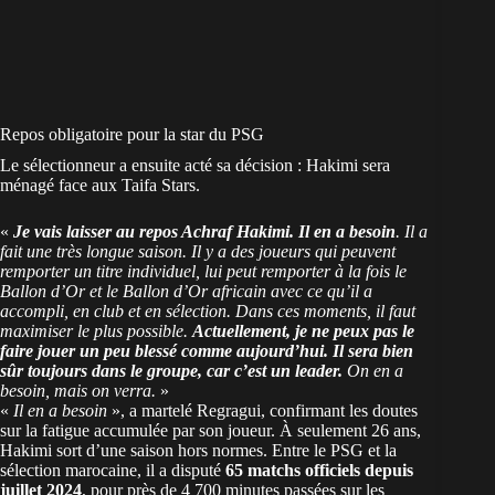
Repos obligatoire pour la star du PSG
Le sélectionneur a ensuite acté sa décision : Hakimi sera
ménagé face aux Taifa Stars.
«
Je vais laisser au repos Achraf Hakimi. Il en a besoin
. Il a
fait une très longue saison. Il y a des joueurs qui peuvent
remporter un titre individuel, lui peut remporter à la fois le
Ballon d’Or et le Ballon d’Or africain avec ce qu’il a
accompli, en club et en sélection. Dans ces moments, il faut
maximiser le plus possible.
Actuellement, je ne peux pas le
faire jouer un peu blessé comme aujourd’hui. Il sera bien
sûr toujours dans le groupe, car c’est un leader.
On en a
besoin, mais on verra.
»
«
Il en a besoin
», a martelé Regragui, confirmant les doutes
sur la fatigue accumulée par son joueur. À seulement 26 ans,
Hakimi sort d’une saison hors normes. Entre le PSG et la
sélection marocaine, il a disputé
65 matchs officiels depuis
juillet 2024
, pour près de 4 700 minutes passées sur les