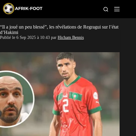
S
k
i
p
t
“Il a joué un peu blessé”, les révélations de Regragui sur l’état
CAN féminine
o
d’Hakimi
c
Publié le
6 Sep 2025 à 10:43
par
Hicham Bennis
o
CAN 2027
n
t
Pays
e
n
t
Clubs
Classement
Paris sportifs