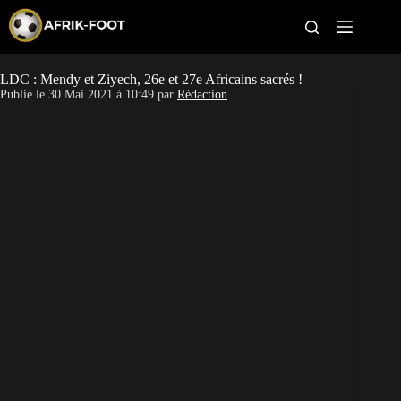
S
k
i
p
t
LDC : Mendy et Ziyech, 26e et 27e Africains sacrés !
CAN féminine
o
Publié le
30 Mai 2021 à 10:49
par
Rédaction
c
o
CAN 2027
n
t
Pays
e
n
t
Clubs
Classement
Paris sportifs