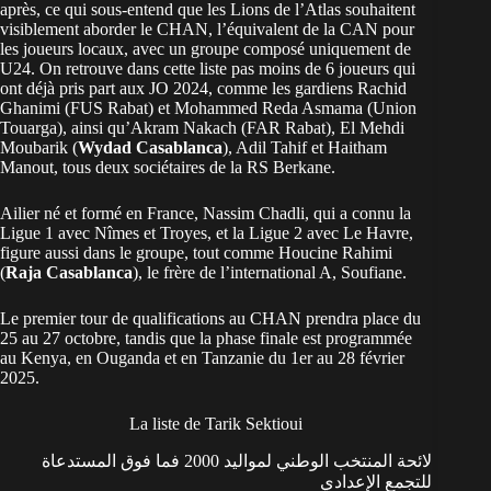
après, ce qui sous-entend que les Lions de l’Atlas souhaitent
visiblement aborder le CHAN, l’équivalent de la CAN pour
les joueurs locaux, avec un groupe composé uniquement de
U24. On retrouve dans cette liste pas moins de 6 joueurs qui
ont déjà pris part aux JO 2024, comme les gardiens Rachid
Ghanimi (FUS Rabat) et Mohammed Reda Asmama (Union
Touarga), ainsi qu’Akram Nakach (FAR Rabat), El Mehdi
Moubarik (
Wydad Casablanca
), Adil Tahif et Haitham
Manout, tous deux sociétaires de la RS Berkane.
Ailier né et formé en France, Nassim Chadli, qui a connu la
Ligue 1 avec Nîmes et Troyes, et la Ligue 2 avec Le Havre,
figure aussi dans le groupe, tout comme Houcine Rahimi
(
Raja Casablanca
), le frère de l’international A, Soufiane.
Le premier tour de qualifications au CHAN prendra place du
25 au 27 octobre, tandis que la phase finale est programmée
au Kenya, en Ouganda et en Tanzanie du 1er au 28 février
2025.
La liste de Tarik Sektioui
لائحة المنتخب الوطني لمواليد 2000 فما فوق المستدعاة
للتجمع الإعدادي