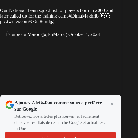
Our National Team squad list for players born in 2000 and
later called up for the training camp
#DimaMaghrib
🇲🇦
pic.twitter.com/9x6u8dmIjg
— Équipe du Maroc (@EnMaroc)
October 4, 2024
Ajoutez Afrik-foot comme source préférée
sur Google
Retrouvez nos articles plus souvent et facilement
dans vos résultats de recherche Google et actualités à
la Une.