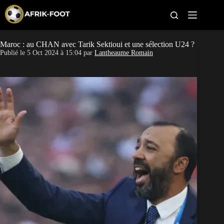
S
k
i
p
t
Maroc : au CHAN avec Tarik Sektioui et une sélection U24 ?
CAN féminine
o
Publié le
5 Oct 2024 à 15:04
par
Lantheaume Romain
c
o
CAN 2027
n
t
Pays
e
n
t
Clubs
Classement
Paris sportifs