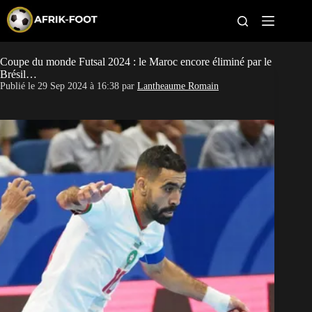
S
k
i
p
t
Coupe du monde Futsal 2024 : le Maroc encore éliminé par le
CAN féminine
o
Brésil…
c
Publié le
29 Sep 2024 à 16:38
par
Lantheaume Romain
o
CAN 2027
n
t
Pays
e
n
t
Clubs
Classement
Paris sportifs