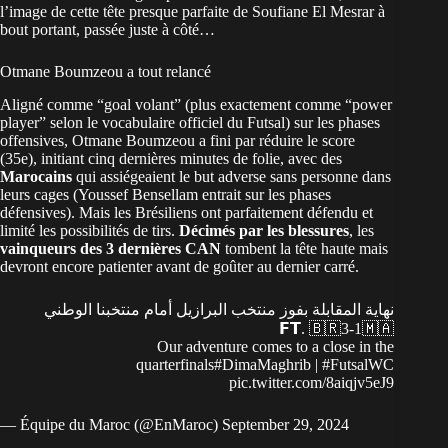
l’image de cette tête presque parfaite de Soufiane El Mesrar à
bout portant, passée juste à côté…
Otmane Boumzeou a tout relancé
Aligné comme “goal volant” (plus exactement comme “power
player” selon le vocabulaire officiel du Futsal) sur les phases
offensives, Otmane Boumzeou a fini par réduire le score
(35e), initiant cinq dernières minutes de folie, avec des
Marocains
qui assiégeaient le but adverse sans personne dans
leurs cages (Youssef Bensellam entrait sur les phases
défensives). Mais les Brésiliens ont parfaitement défendu et
limité les possibilités de tirs.
Décimés par les blessures
, les
vainqueurs des 3 dernières CAN
tombent la tête haute mais
devront encore patienter avant de goûter au dernier carré.
نهاية المقابلة بفوز منتخب البرازيل أمام منتخبنا الوطني
𝗙𝗧. 🇧🇷3-1🇲🇦
Our adventure comes to a close in the
quarterfinals
#DimaMaghrib
|
#FutsalWC
pic.twitter.com/8aiqjv5eJ9
— Équipe du Maroc (@EnMaroc)
September 29, 2024