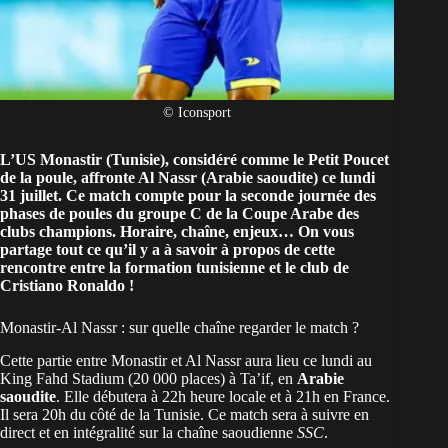
© Iconsport
L’US Monastir (
Tunisie
), considéré comme le Petit Poucet
de la poule, affronte Al Nassr (Arabie saoudite) ce lundi
31 juillet. Ce match compte pour la seconde journée des
phases de poules du groupe C de la
Coupe Arabe des
clubs champions
. Horaire, chaîne, enjeux… On vous
partage tout ce qu’il y a à savoir à propos de cette
rencontre entre la formation tunisienne et le club de
Cristiano Ronaldo
!
Monastir-Al Nassr : sur quelle chaîne regarder le match ?
Cette partie entre Monastir et Al Nassr aura lieu ce lundi au
King Fahd Stadium (20 000 places) à Ta’if, en
Arabie
saoudite
. Elle débutera à 22h heure locale et à 21h en France.
Il sera 20h du côté de la Tunisie. Ce match sera à suivre en
direct et en intégralité sur la chaîne saoudienne
SSC
.