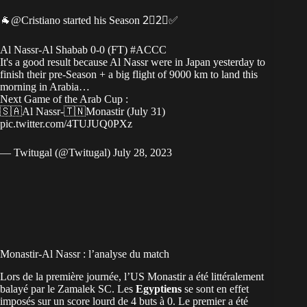
🐐
@Cristiano
started his Season 2⃣2⃣✅
Al Nassr-Al Shabab 0-0 (FT)
#ACCC
It's a good result because Al Nassr were in Japan yesterday to
finish their pre-Season + a big flight of 9000 km to land this
morning in Arabia…
Next Game of the Arab Cup :
🇸🇦Al Nassr-🇹🇳Monastir (July 31)
pic.twitter.com/4TUJUQ0PXz
— Twitugal (@Twitugal)
July 28, 2023
Monastir-Al Nassr : l’analyse du match
Lors de la première journée, l’US Monastir a été littéralement
balayé par le Zamalek SC. Les
Egyptiens
se sont en effet
imposés sur un score lourd de 4 buts à 0. Le premier a été