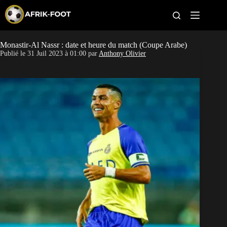
S
k
i
p
t
Monastir-Al Nassr : date et heure du match (Coupe Arabe)
CAN féminine
o
Publié le
31 Juil 2023 à 01:00
par
Anthony Olivier
c
o
CAN 2027
n
t
Pays
e
n
t
Clubs
Classement
Paris sportifs