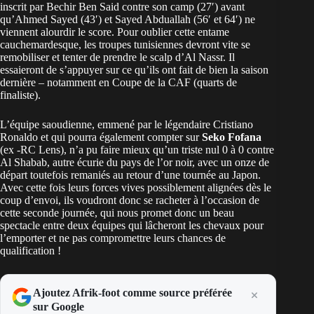
inscrit par Bechir Ben Said contre son camp (27′) avant
qu’Ahmed Sayed (43′) et Sayed Abduallah (56′ et 64′) ne
viennent alourdir le score. Pour oublier cette entame
cauchemardesque, les troupes tunisiennes devront vite se
remobiliser et tenter de prendre le scalp d’Al Nassr. Il
essaieront de s’appuyer sur ce qu’ils ont fait de bien la saison
dernière – notamment en Coupe de la CAF (quarts de
finaliste).
L’équipe saoudienne, emmené par le légendaire Cristiano
Ronaldo et qui pourra également compter sur
Seko Fofana
(ex -RC Lens), n’a pu faire mieux qu’un triste nul 0 à 0 contre
Al Shabab, autre écurie du pays de l’or noir, avec un onze de
départ toutefois remaniés au retour d’une tournée au Japon.
Avec cette fois leurs forces vives possiblement alignées dès le
coup d’envoi, ils voudront donc se racheter à l’occasion de
cette seconde journée, qui nous promet donc un beau
spectacle entre deux équipes qui lâcheront les chevaux pour
l’emporter et ne pas compromettre leurs chances de
qualification !
Ajoutez Afrik-foot comme source préférée
sur Google