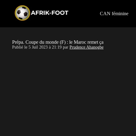
S
k
i
CAN féminine
p
t
o
c
o
Prépa. Coupe du monde (F) : le Maroc remet ça
n
Publié le
5 Juil 2023 à 21:19
par
Prudence Ahanogbe
t
e
n
t