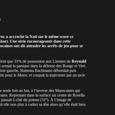
t
roc
a accroché la Nati sur le même score ce
sse). Une série encourageante dans cette
aines ont dû attendre les arrêts de jeu pour se
issaient que 31% de possession aux Lionnes de
Reynald
i semait la panique dans la défense des Rouge et Vert.
couloir gauche, Ramona Bachmann débordait puis
ite pour le Maroc et coupait la trajectoire par un tacle
ne seule fois au but, à l’inverse des Marocaines qui
lmann. Reprenant dans la surface un centre de Rosella
e
 passait à côté du poteau (31
). À l’image de
elle non plus à cadrer sa tête alors qu’elle était bien