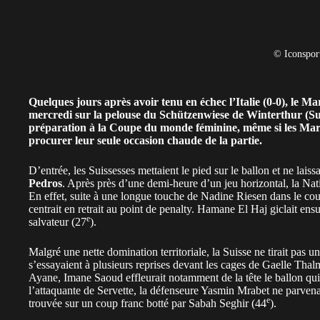
© Iconspor
Quelques jours après avoir tenu en échec l’Italie (0-0), le
Ma
mercredi sur la pelouse du Schützenwiese de Winterthur (Sui
préparation à la Coupe du monde féminine, même si les Maroc
procurer leur seule occasion chaude de la partie.
D’entrée, les Suissesses mettaient le pied sur le ballon et ne la
Pedros
. Après près d’une demi-heure d’un jeu horizontal, la Nat
En effet, suite à une longue touche de Nadine Riesen dans le 
centrait en retrait au point de penalty. Hamane El Haj giclait ensu
e
salvateur (27
).
Malgré une nette domination territoriale, la Suisse ne tirait pas u
s’essayaient à plusieurs reprises devant les cages de Gaelle Tha
Ayane, Imane Saoud effleurait notamment de la tête le ballon qui
l’attaquante de Servette, la défenseure Yasmin Mrabet ne parvenait 
e
trouvée sur un coup franc botté par Sabah Seghir (44
).