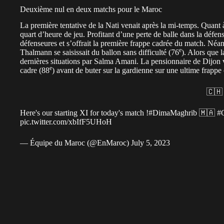
Deuxième nul en deux matchs pour le Maroc
La première tentative de la Nati venait après la mi-temps. Quant à 
quart d’heure de jeu. Profitant d’une perte de balle dans la défe
défenseures et s’offrait la première frappe cadrée du match. Néan
e
Thalmann se saisissait du ballon sans difficulté (76
). Alors que l
dernières situations par Salma Amani. La pensionnaire de Dijon v
e
cadre (88
) avant de buter sur la gardienne sur une ultime frappe
Here's our starting XI for today's match !
#DimaMaghrib
🇲🇦
#
pic.twitter.com/xbIfF5UHoH
— Équipe du Maroc (@EnMaroc)
July 5, 2023