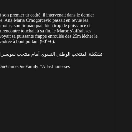
son premier tir cadré, il intervenait dans le dernier
nse, Ana-Maria Crnogorcevic passait en revue les
moins, son tir manquait bien trop de puissance et
a rencontre touchait à sa fin, le Maroc s’offrait ses
oyait sa puissante frappe enroulée des 25m lécher le
e
 cadrée à bout portant (90
+6).
تشكيلة المنتخب الوطني النسوي أمام منتخب سويسرا 🇨🇭
OneGameOneFamily
#AtlasLionesses