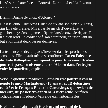
laissé sur le banc face au Borussia Dortmund et à la Juventus
respectivement.
Brahim Diaz le 3e choix d’Alonso ?
C’est le jeune Turc Arda Güler, de six ans son cadet (20 ans),
qui lui a été préféré. Mis à part le match d’ouverture, le
gaucher a systématiquement figuré dans le onze de départ. Et
il a bien rendu la confiance à son entraîneur, en inscrivant un
but et distillant deux passes décisives.
La tendance ne devrait pas s’inverser dans les prochaines
semaines. Elle devrait même se confirmer. Car
en l’absence
de Jude Bellingham, indisponible pour trois mois, Brahim
pourrait passer troisième choix d’Alonso dans l’entrejeu
voire le quatrième
, explique
As
.
Selon le quotidien madrilène,
l’ambidextre pourrait voir la
pépite Franco Mastantuono (18 ans en août) débarquée
cet été et le Français Eduardo Camavinga, qui revient de
blessure, lui passer devant dans la hiérarchie
. Aurélien
Tchouaméni et Federico Valverde étant intouchables.
Bref, le Marocain devrait être
le grand perdant de la