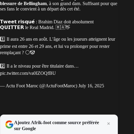
blessure de Bellingham
, à son grand dam. Suffisant pour que
ses fans le convient à un départ dès cet été.
𝗧𝘄𝗲𝗲𝘁 𝗿𝗶𝘀𝗾𝘂𝗲́ : Brahim Diaz doit absolument
𝗤𝗨𝗜𝗧𝗧𝗘𝗥 le Real Madrid. 🇲🇦👋
1️⃣ Il aura 26 ans en août. L’âge ou les joueurs atteignent leur
prime est entre 26 et 29 ans, et lui va prolonger pour rester
remplaçant ? ⚪🤡
2️⃣ Il a le niveau pour être titulaire dans…
pic.twitter.com/va0IZOQfBU
— Actu Foot Maroc (@ActuFootMaroc)
July 16, 2025
Ajoutez Afrik-foot comme source préférée
sur Google