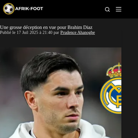
S
k
i
p
t
Une grosse déception en vue pour Brahim Diaz
CAN féminine
o
Publié le
17 Juil 2025 à 21:40
par
Prudence Ahanogbe
c
o
CAN 2027
n
t
Pays
e
n
t
Clubs
Classement
Paris sportifs