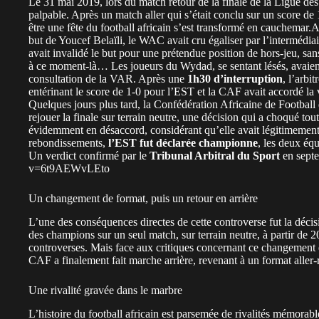
Le 31 mai 2019, lors du match retour de la finale de la Ligue d
palpable. Après un match aller qui s’était conclu sur un score de 1
être une fête du football africain s’est transformé en cauchemar.
but de Youcef Belaïli, le WAC avait cru égaliser par l’intermédi
avait invalidé le but pour une prétendue position de hors-jeu, sans
à ce moment-là… Les joueurs du Wydad, se sentant lésés, avaient
consultation de la VAR. Après une
1h30 d’interruption
, l’arbi
entérinant le score de 1-0 pour l’EST et la CAF avait accordé la vi
Quelques jours plus tard, la Confédération Africaine de Football 
rejouer la finale sur terrain neutre, une décision qui a choqué tou
évidemment en désaccord, considérant qu’elle avait légitimement 
rebondissements,
l’EST fut déclarée championne
, les deux éq
Un verdict confirmé par le
Tribunal Arbitral du Sport
en sept
v=6t9AEWvLEto
Un changement de format, puis un retour en arrière
L’une des conséquences directes de cette controverse fut la décis
des champions sur un seul match, sur terrain neutre, à partir de 2
controverses. Mais face aux critiques concernant ce changement et 
CAF a finalement fait marche arrière, revenant à un format aller-
Une rivalité gravée dans le marbre
L’histoire du football africain est parsemée de rivalités mémorabl