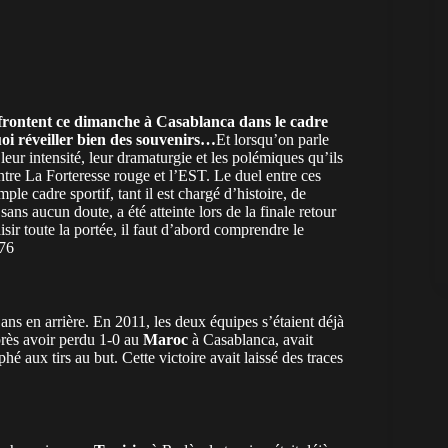
frontent ce dimanche à Casablanca dans le cadre
uoi réveiller bien des souvenirs…
Et lorsqu’on parle
 leur intensité, leur dramaturgie et les polémiques qu’ils
ntre La Forteresse rouge et l’EST. Le duel entre ces
le cadre sportif, tant il est chargé d’histoire, de
ans aucun doute, a été atteinte lors de la finale retour
ir toute la portée, il faut d’abord comprendre le
176
t ans en arrière. En 2011, les deux équipes s’étaient déjà
près avoir perdu 1-0 au
Maroc
à Casablanca, avait
hé aux tirs au but. Cette victoire avait laissé des traces