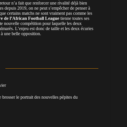
etour n’a fait que renforcer une rivalité déjà bien
ipes depuis 2019, on ne peut s’empêcher de penser à
st que certains matchs ne sont vraiment pas comme les
re de l’African Football League
tienne toutes ses
ute nouvelle compétition pour laquelle les deux
almarès. L’enjeu est donc de taille et les deux écuries
 à une belle opposition.
vier
e brosser le portrait des nouvelles pépites du
.