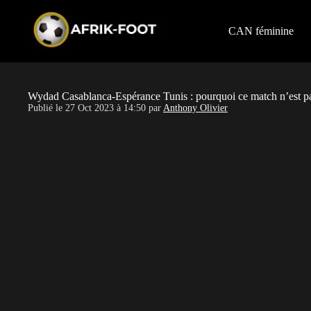
S
k
i
CAN féminine
p
t
o
c
o
Wydad Casablanca-Espérance Tunis : pourquoi ce match n’est p
n
Publié le
27 Oct 2023 à 14:50
par
Anthony Olivier
t
e
n
t