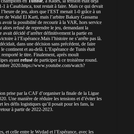
es champions en
Tunisie
, à Radès, la tension était déjà
-1 à Casablanca, tout restait à faire. Mais ce qui devait
A l’heure de jeu, alors que l’EST menait 1-0 grâce à un
aire de Walid El Karti, mais l’arbitre Bakary Gassama
 avoir la possibilité de recourir à la VAR, hors service
 alors refusé de reprendre le jeu, demandant la
tre avait décidé d’arrêter définitivement la partie en
ctoire à l’Espérance.Mais l’histoire ne s’arrête pas là.
décidait, dans une décision sans précédent, de faire
t le continent et au-delà. L’Espérance de Tunis était
remporté le titre. Finalement, après moult
uipes ayant
refusé
de participer à ce troisième round.
embre 2020.https://www.youtube.com/watch?
ion prise par la CAF d’organiser la finale de la Ligue
020. Une manière de réduire les tensions et d’éviter les
les défis logistiques qu’il posait pour les fans, la
retour à partir de 2022-2023.
es, et celle entre le Wydad et l’Espérance, avec les