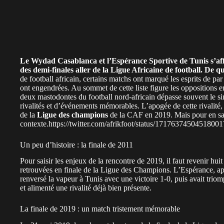
Le
Wydad Casablanca
et l’
Espérance Sportive de Tunis
s’af
des demi-finales aller de la Ligue Africaine de football. De q
de football africain, certains matchs ont marqué les esprits de par
ont engendrées. Au sommet de cette liste figure les oppositions e
deux mastodontes du football nord-africain dépasse souvent le simp
rivalités et d’événements mémorables. L’apogée de cette rivalité, s
de la
Ligue des champions
de la CAF en 2019. Mais pour en sais
contexte.https://twitter.com/afrikfoot/status/1717637450451800
Un peu d’histoire : la finale de 2011
Pour saisir les enjeux de la rencontre de 2019, il faut revenir hui
retrouvées en finale de la Ligue des Champions. L’Espérance, a
renversé la vapeur à Tunis avec une victoire 1-0, puis avait triomp
et alimenté une rivalité déjà bien présente.
La finale de 2019 : un match tristement mémorable