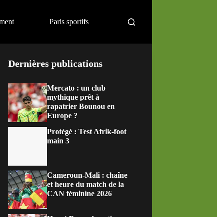
ement
Paris sportifs
Dernières publications
Mercato : un club
mythique prêt à
rapatrier Bounou en
Europe ?
Protégé : Test Afrik-foot
main 3
Cameroun-Mali : chaîne
et heure du match de la
CAN féminine 2026