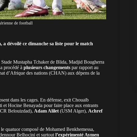
gérienne de football
 a dévoilé ce dimanche sa liste pour le match
 au Stade Mustapha Tchaker de Blida, Madjid Bougherra
a procédé à
plusieurs changements
par rapport au
nat d’Afrique des nations (CHAN)
aux dépens de la
sent dans les cages. En défense, exit Chouaïb
et Hocine Benayada pour faire place aux entrants
CR Belouizdad),
Adam Alilet
(USM Alger),
Achref
s le quatuor composé de Mohamed Benkhemessa,
dennour Belhocini et surtout
l’expérimenté Aymen