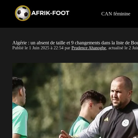
S
k
i
CAN féminine
p
t
o
c
o
Algérie : un absent de taille et 9 changements dans la liste de B
n
Publié le
1 Juin 2025 à 22:54
par
Prudence Ahanogbe
, actualisé le
2 Jui
t
e
n
t