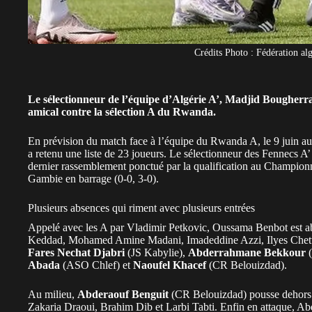
Crédits Photo : Fédération al
Le sélectionneur de l’équipe d’Algérie A’, Madjid Bougherra,
amical contre la sélection A du Rwanda.
En prévision du match face à l’équipe du
Rwanda A
, le 9 juin
a retenu une liste de 23 joueurs. Le sélectionneur des
Fennecs A’
dernier rassemblement
ponctué par la
qualification au Champion
Gambie en barrage (0-0, 3-0).
Plusieurs absences qui riment avec plusieurs entrées
Appelé avec les A par Vladimir Petkovic, Oussama Benbot est ab
Keddad, Mohamed Amine Madani, Imadeddine Azzi, Ilyes Chetti 
Fares Nechat Djabri
(
JS Kabylie
),
Abderrahmane Bekkour
(
Abada
(ASO Chlef) et
Naoufel Khacef
(CR Belouizdad).
Au milieu,
Abderaouf Benguit
(CR Belouizdad) pousse dehor
Zakaria Draoui, Brahim Dib et Larbi Tabti. Enfin en attaque, Ab