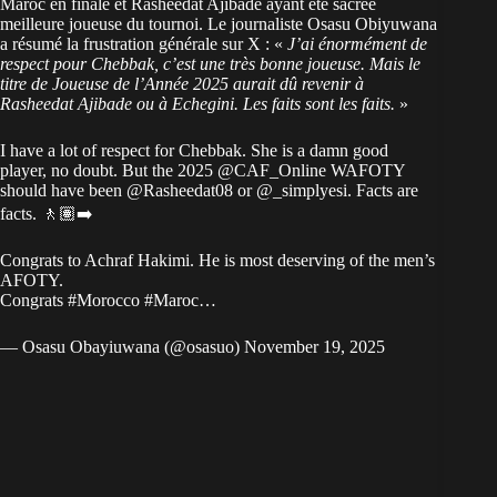
Maroc en finale et Rasheedat Ajibade ayant été sacrée
meilleure joueuse du tournoi. Le journaliste Osasu Obiyuwana
a résumé la frustration générale sur X : «
J’ai énormément de
respect pour Chebbak, c’est une très bonne joueuse. Mais le
titre de Joueuse de l’Année 2025 aurait dû revenir à
Rasheedat Ajibade ou à Echegini. Les faits sont les faits.
»
I have a lot of respect for Chebbak. She is a damn good
player, no doubt. But the 2025
@CAF_Online
WAFOTY
should have been
@Rasheedat08
or
@_simplyesi
. Facts are
facts. 🚶🏽‍➡️
Congrats to Achraf Hakimi. He is most deserving of the men’s
AFOTY.
Congrats
#Morocco
#Maroc
…
— Osasu Obayiuwana (@osasuo)
November 19, 2025