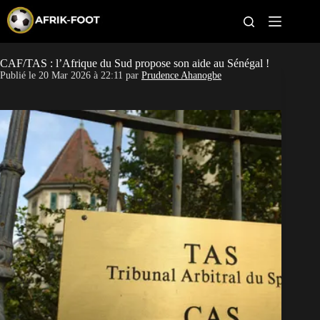
S
k
i
p
t
CAF/TAS : l’Afrique du Sud propose son aide au Sénégal !
CAN féminine
o
Publié le
20 Mar 2026 à 22:11
par
Prudence Ahanogbe
c
o
CAN 2027
n
t
Pays
e
n
t
Clubs
Classement
Paris sportifs