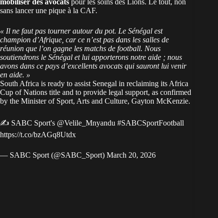
mobiliser des avocats
pour les soins des Lions. Le tout, non
sans lancer une pique à la CAF.
« Il ne faut pas tourner autour du pot. Le Sénégal est
champion d’Afrique, car ce n’est pas dans les salles de
réunion que l’on gagne les matchs de football. Nous
soutiendrons le Sénégal et lui apporterons notre aide ; nous
avons dans ce pays d’excellents avocats qui sauront lui venir
en aide. »
South Africa is ready to assist Senegal in reclaiming its Africa
Cup of Nations title and to provide legal support, as confirmed
by the Minister of Sport, Arts and Culture, Gayton McKenzie.
✍️ SABC Sport's
@Velile_Mnyandu
#SABCSportFootball
https://t.co/bzAGq8Utdx
— SABC Sport (@SABC_Sport)
March 20, 2026