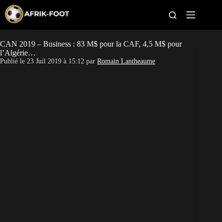
S
k
i
p
t
CAN 2019 – Business : 83 M$ pour la CAF, 4,5 M$ pour
CAN féminine
o
l’Algérie…
c
Publié le
23 Juil 2019 à 15:12
par
Romain Lantheaume
o
CAN 2027
n
t
Pays
e
n
t
Clubs
Classement
Paris sportifs