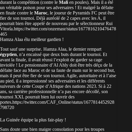
durant la compétition (contre le
Mali
en poules). Mais il a été
un véritable poison pour ses adversaires ! Et malgré la défaite
en finale contre le
Maroc
, le joueur de Pyramids FC peut être
fier de son tournoi. Déjà auréolé de 2 capes avec les A, il
pourrait bien être appelé de nouveau par le sélectionneur Rui
Vitoría.https://twitter.com/onzemasr/status/1677816210476478
465
Hamza Alaa élu meilleur gardien !
Tout sauf une surprise. Hamza Alaa, le dernier rempart
égyptien
, n’a encaissé que deux buts durant le tournoi. Et
avant la finale, il avait réussi l’exploit de garder sa cage
inviolée ! Le pensionnaire d’Al Ahly doit être très déçu de la
défaite face au Maroc et de sa faute de main sur le second but,
mais il peut être fier de son tournoi. Agile, autoritaire et à l’aise
au pied, il a impressionné ses adversaires et les différents
suiveurs de cette Coupe d’Afrique des nations 2023. Si à 22
ans, sa carrière professionnelle n’a pas encore décollé, son
tournoi XXL pourrait bien lui ouvrir des
portes.https://twitter.com/CAF_Online/status/1677814452928
798720
La Guinée équipe la plus fair-play !
Sans doute une bien maigre consolation pour les troupes