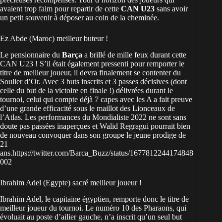
avaient trop faim pour repartir de cette
CAN U23
sans avoir
un petit souvenir à déposer au coin de la cheminée.
Ez Abde (Maroc) meilleur buteur !
Le pensionnaire du
Barça
a brillé de mille feux durant cette
CAN U23 ! S’il était également pressenti pour remporter le
titre de meilleur joueur, il devra finalement se contenter du
Soulier d’Or. Avec 3 buts inscrits et 3 passes décisives (dont
celle du but de la victoire en finale !) délivrées durant le
tournoi, celui qui compte déjà 7 capes avec les A a fait preuve
d’une grande efficacité sous le maillot des Lionceaux de
l’Atlas. Les performances du Mondialiste 2022 ne sont sans
doute pas passées inaperçues et Walid Regragui pourrait bien
de nouveau convoquer dans son groupe le jeune prodige de
21
ans.https://twitter.com/Barca_Buzz/status/1677812244174848
002
Ibrahim Adel (Egypte) sacré meilleur joueur !
Ibrahim Adel, le capitaine égyptien, remporte donc le titre de
meilleur joueur du tournoi. Le numéro 10 des Pharaons, qui
évoluait au poste d’ailier gauche, n’a inscrit qu’un seul but