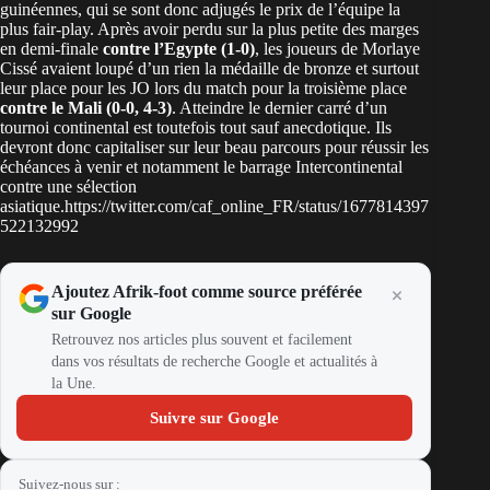
guinéennes, qui se sont donc adjugés le prix de l’équipe la
plus fair-play. Après avoir perdu sur la plus petite des marges
en demi-finale
contre l’Egypte (1-0)
, les joueurs de Morlaye
Cissé avaient loupé d’un rien la médaille de bronze et surtout
leur place pour les JO lors du match pour la troisième place
contre le Mali (0-0, 4-3)
. Atteindre le dernier carré d’un
tournoi continental est toutefois tout sauf anecdotique. Ils
devront donc capitaliser sur leur beau parcours pour réussir les
échéances à venir et notamment le barrage Intercontinental
contre une sélection
asiatique.https://twitter.com/caf_online_FR/status/1677814397
522132992
Ajoutez Afrik-foot comme source préférée
sur Google
Retrouvez nos articles plus souvent et facilement
dans vos résultats de recherche Google et actualités à
la Une.
Suivre sur Google
Suivez-nous sur :