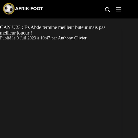
S
k
i
p
t
CAN U23 : Ez Abde termine meilleur buteur mais pas
CAN féminine
o
meilleur joueur !
c
Publié le
9 Juil 2023 à 10:47
par
Anthony Olivier
o
CAN 2027
n
t
Pays
e
n
t
Clubs
Classement
Paris sportifs