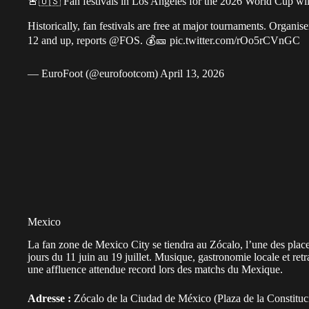
🚨🇺🇸 Fan festivals in Los Angeles for the 2026 World Cup wi
Historically, fan festivals are free at major tournaments. Organi
12 and up, reports
@FOS
. 💰🎫
pic.twitter.com/rOo5rCVnGC
— EuroFoot (@eurofootcom)
April 13, 2026
Mexico
La fan zone de Mexico City se tiendra au Zócalo, l’une des places
jours du 11 juin au 19 juillet. Musique, gastronomie locale et r
une affluence attendue record lors des matchs du Mexique.
Adresse :
Zócalo de la Ciudad de México (Plaza de la Constituc