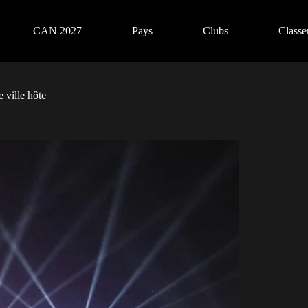
CAN 2027
Pays
Clubs
Class
 ville hôte