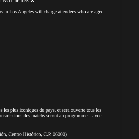
ll NOT be free. ❌
sers in Los Angeles will charge attendees who are aged
 les plus iconiques du pays, et sera ouverte tous les
etransmissions des matchs seront au programme – avec
ión, Centro Histórico, C.P. 06000)