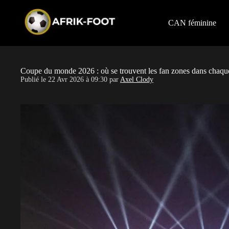
S
k
i
CAN féminine
p
t
o
c
o
Coupe du monde 2026 : où se trouvent les fan zones dans chaque
n
Publié le
22 Avr 2026 à 09:30
par
Axel Clody
t
e
n
t