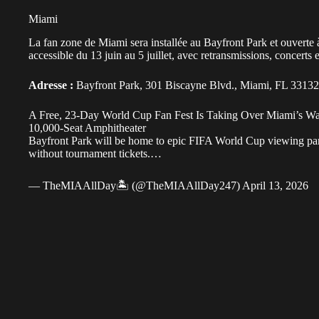
Miami
La fan zone de Miami sera installée au Bayfront Park et ouverte à 
accessible du 13 juin au 5 juillet, avec retransmissions, concerts 
Adresse :
Bayfront Park, 301 Biscayne Blvd., Miami, FL 33132
A Free, 23-Day World Cup Fan Fest Is Taking Over Miami’s W
10,000-Seat Amphitheater
Bayfront Park will be home to epic FIFA World Cup viewing part
without tournament tickets.…
— TheMIAAllDay🏝 (@TheMIAAllDay247)
April 13, 2026