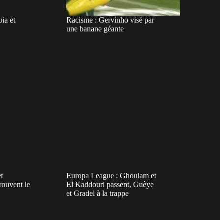
ia et
Racisme : Gervinho visé par
une banane géante
t
Europa League : Ghoulam et
rouvent le
El Kaddouri passent, Guèye
et Gradel à la trappe