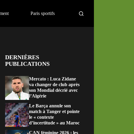
ement
Paris sportifs
DERNIÈRES
PUBLICATIONS
Mercato : Luca Zidane
va changer de club après
son Mondial décrié avec
l’Algérie
Le Barça annule son
match à Tanger et pointe
le « contexte
d’incertitude » au Maroc
CAN féminine 2026 : les