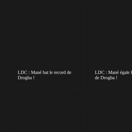
LDC : Mané bat le record de
LDC : Mané égale l
Drogba !
de Drogba !