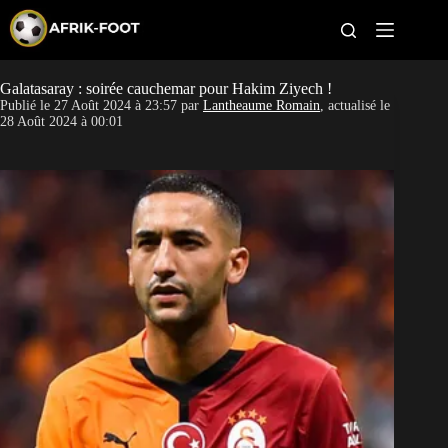
S
k
i
p
t
Galatasaray : soirée cauchemar pour Hakim Ziyech !
CAN féminine
o
Publié le
27 Août 2024 à 23:57
par
Lantheaume Romain
, actualisé le
c
28 Août 2024 à 00:01
o
CAN 2027
n
t
Pays
e
n
t
Clubs
Classement
Paris sportifs