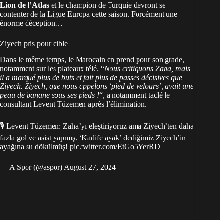
Lion de l’Atlas
et le champion de Turquie devront se
contenter de la Ligue Europa cette saison. Forcément une
énorme déception…
Ziyech pris pour cible
Dans le même temps, le Marocain en prend pour son grade,
notamment sur les plateaux télé. “
Nous critiquons Zaha, mais
il a marqué plus de buts et fait plus de passes décisives que
Ziyech. Ziyech, que nous appelons ‘pied de velours’, avait une
peau de banane sous ses pieds !
“, a notamment taclé le
consultant Levent Tüzemen après l’élimination.
🎙️ Levent Tüzemen: Zaha’yı eleştiriyoruz ama Ziyech’ten daha
fazla gol ve asist yapmış. ‘Kadife ayak’ dediğimiz Ziyech’in
ayağına su dökülmüş!
pic.twitter.com/EtGo5YerRD
— A Spor (@aspor)
August 27, 2024