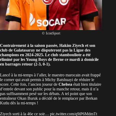
© IconSport
Contrairement à la saison passée, Hakim Ziyech et son
club de Galatasaray ne disputeront pas la Ligue des
champions en 2024-2025. Le club stambouliote a été
éliminé par les Young Boys de Berne ce mardi à domicile
en barrages retour (2-3, 0-1).
Lancé à la mi-temps à l’aller, le maestro marocain avait frappé
le corner qui avait permis à Michy Batshuayi de réduire le
score. Cette fois, l’ancien joueur de
Chelsea
était bien titulaire
d’entrée devant son public pour la manche retour, mais il n’a
pas suffisamment pesé sur les débats. A tel point que son
entraîneur Okan Buruk a décidé de le remplacer par Berkan
Kutlu dès la mi-temps !
Ziyech sorti à la 46e ce soir…
pic.twitter.com/q9iP6MdmTt