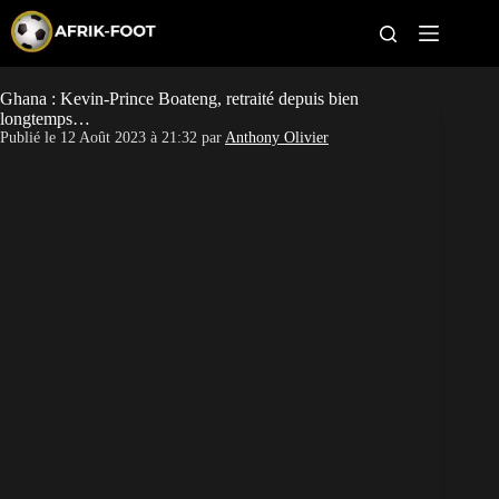
S
k
i
p
t
Ghana : Kevin-Prince Boateng, retraité depuis bien
CAN féminine
o
longtemps…
c
Publié le
12 Août 2023 à 21:32
par
Anthony Olivier
o
CAN 2027
n
t
Pays
e
n
t
Clubs
Classement
Paris sportifs