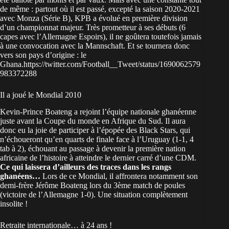
de même : partout où il est passé, excepté la saison 2020-2021
avec Monza (Série B), KPB a évolué en première division
d’un championnat majeur. Très prometteur à ses débuts (6
capes avec l’Allemagne Espoirs), il ne goûtera toutefois jamais
à une convocation avec la Mannschaft. Et se tournera donc
vers son pays d’origine : le
Ghana.https://twitter.com/Football__Tweet/status/1690062579
983372288
Il a joué le Mondial 2010
Kevin-Prince Boateng a rejoint l’équipe nationale ghanéenne
juste avant la Coupe du monde en Afrique du Sud. Il aura
donc eu la joie de participer à l’épopée des Black Stars, qui
n’échoueront qu’en quarts de finale face à l’Uruguay (1-1, 4
tab à 2), échouant au passage à devenir la première nation
africaine de l’histoire à atteindre le dernier carré d’une CDM.
Ce qui laissera d’ailleurs des traces dans les rangs
ghanéens…
Lors de ce Mondial, il affrontera notamment son
demi-frère Jérôme Boateng lors du 3ème match de poules
(victoire de l’Allemagne 1-0). Une situation complètement
insolite !
Retraite internationale… à 24 ans !