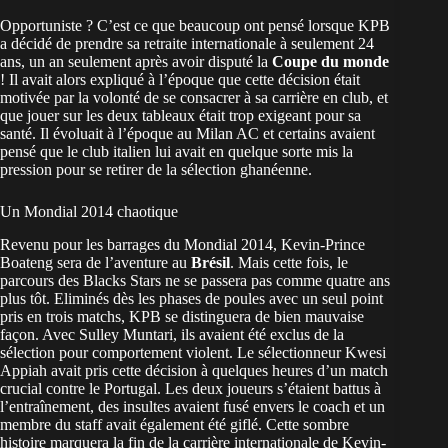
Opportuniste ? C’est ce que beaucoup ont pensé lorsque KPB
a décidé de prendre sa retraite internationale à seulement 24
ans, un an seulement après avoir disputé la
Coupe du monde
! Il avait alors expliqué à l’époque que cette décision était
motivée par la volonté de se consacrer à sa carrière en club, et
que jouer sur les deux tableaux était trop exigeant pour sa
santé. Il évoluait à l’époque au Milan AC et certains avaient
pensé que le club italien lui avait en quelque sorte mis la
pression pour se retirer de la sélection ghanéenne.
Un Mondial 2014 chaotique
Revenu pour les barrages du Mondial 2014, Kevin-Prince
Boateng sera de l’aventure au
Brésil
. Mais cette fois, le
parcours des Blacks Stars ne se passera pas comme quatre ans
plus tôt. Eliminés dès les phases de poules avec un seul point
pris en trois matchs, KPB se distinguera de bien mauvaise
façon. Avec Sulley Muntari, ils avaient été exclus de la
sélection pour comportement violent. Le sélectionneur Kwesi
Appiah avait pris cette décision à quelques heures d’un match
crucial contre le Portugal. Les deux joueurs s’étaient battus à
l’entraînement, des insultes avaient fusé envers le coach et un
membre du staff avait également été giflé. Cette sombre
histoire marquera la fin de la carrière internationale de Kevin-