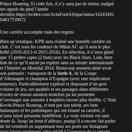
Prince Boateng. Et cette fois, il n’y aura pas de retour, malgré
ses appels du pied l’année
dernière.https://twitter.com/ActuFootAfrique/status/16243492
04817539072
Une carrière accomplie mais des regrets
Bien qu’erratique, KPB aura réalisé une honnête carrière en
club. C’est sous les couleurs du Milan AC qu’il aura le plus
brillé (2010-2013 et 2015-2016). En sélection, il n’aura glané
que 15 petites capes (2 buts) avec les Black Stars. Loin, bien
loin de ce qu’il aurait pu espérer sans sa retraite internationale
et l’histoire au Mondial 2014. Beaucoup auraient aimé avoir
son palmarès : vainqueur de la
Serie A
, de la Coupe
d’Allemagne et champion d’Espagne (avec une implication
mineure). Particulièrement explosif et disposant d’un gros
volume de jeu, ses qualités et ses passages dans différentes
écuries de renom auraient toutefois pu lui permettre
d’envisager une armoire à trophées encore plus étoffée. C’était
Kevin-Prince Boateng, et tant par son talent, ses buts
fantasques et les polémiques qui ont émané sa carrière, il
n’aura laissé personne indifférent. La vraie victoire est sans
doute là. Jusqu’au bout d’ailleurs, pusiqu’il a encore fait parler
de lui vendredi en supprimant tous ses posts sur Instagram
pour laisser seulement celui relatif à l’annonce de sa retraite.