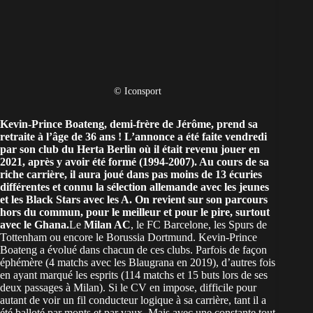
© Iconsport
Kevin-Prince Boateng, demi-frère de Jérôme, prend sa
retraite à l’âge de 36 ans ! L’annonce a été faite vendredi
par son club du Herta Berlin où il était revenu jouer en
2021, après y avoir été formé (1994-2007). Au cours de sa
riche carrière, il aura joué dans pas moins de 13 écuries
différentes et connu la sélection allemande avec les jeunes
et les
Black Stars
avec les A. On revient sur son parcours
hors du commun, pour le meilleur et pour le pire, surtout
avec le Ghana.
Le
Milan AC
, le FC Barcelone, les Spurs de
Tottenham ou encore le Borussia Dortmund. Kevin-Prince
Boateng a évolué dans chacun de ces clubs. Parfois de façon
éphémère (4 matchs avec les Blaugrana en 2019), d’autres fois
en ayant marqué les esprits (114 matchs et 15 buts lors de ses
deux passages à Milan). Si le CV en impose, difficile pour
autant de voir un fil conducteur logique à sa carrière, tant il a
été balloté par monts et par vaux. Mais avec une constante tout