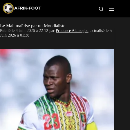
S
k
i
p
t
Le Mali maîtrisé par un Mondialiste
CAN féminine
o
Publié le
4 Juin 2026 à 22:12
par
Prudence Ahanogbe
, actualisé le
5
c
Juin 2026 à 01:38
o
CAN 2027
n
t
Pays
e
n
t
Clubs
Classement
Paris sportifs