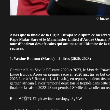
© Imago
Alors que la finale de la Ligue Europa se dispute ce mercre
Pape Matar Sarr et le Manchester United d’André Onana, No
tour d’horizon des africains qui ont marqué l’histoire de la
reprises.
1. Yassine Bounou (Maroc) – 2 titres (2020, 2023)
Gardien n°1 du Séville FC entre 2020 et 2023, le
Lion de l’Atlas
Ligue Europa. Après un premier sacre en 2020 aux tirs au but con
2023 face à AS Roma (1-1, 4-1 t.a.b.), en repoussant deux tirs a
gardien africain à avoir remporté deux fois le trophée dans cette
finale de la saison 2022-23 ont permis à Séville de…coller un re
Bono 🧤🏆
#UEL
pic.twitter.com/bqsgb8g7tW