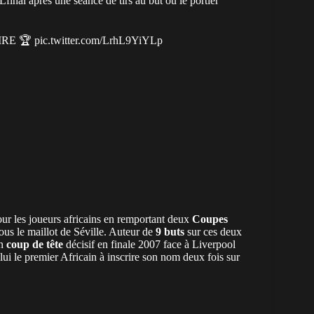
final
après une séance de tirs au but où le portier
IRE 🏆
pic.twitter.com/LrhL9YiYLp
ur les joueurs africains en remportant deux
Coupes
us le maillot de Séville. Auteur de
9 buts
sur ces deux
on
coup de tête
décisif en finale 2007 face à Liverpool
lui le premier Africain à inscrire son nom deux fois sur