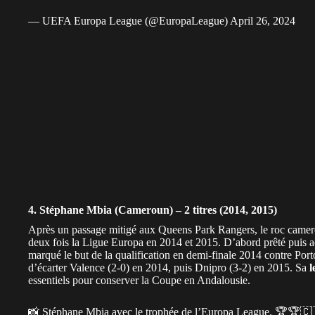
— UEFA Europa League (@EuropaLeague)
April 26, 2024
4. Stéphane Mbia (Cameroun) – 2 titres (2014, 2015)
Après un passage mitigé aux Queens Park Rangers, le roc
camer
deux fois la Ligue Europa en 2014 et 2015. D’abord prêté puis ac
marqué le but de la qualification en demi-finale 2014 contre Porto
d’écarter Valence (2-0) en 2014, puis Dnipro (3-2) en 2015. Sa
l
essentiels pour conserver la Coupe en Andalousie.
📸 Stéphane Mbia avec le trophée de l’Europa League. 🏆🏆🇨