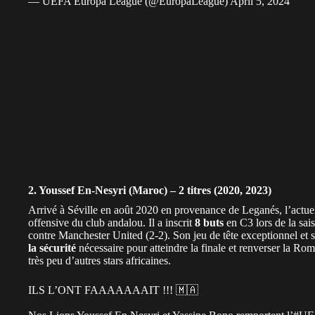
— UEFA Europa League (@EuropaLeague)
April 5, 2024
2. Youssef En-Nesyri (Maroc) – 2 titres (2020, 2023)
Arrivé à Séville en août 2020 en provenance de Leganés, l’actu
offensive du club andalou. Il a inscrit
8 buts
en C3 lors de la sai
contre
Manchester United
(2-2). Son jeu de tête exceptionnel et s
la sécurité
nécessaire pour atteindre la finale et renverser la Ro
très peu d’autres stars africaines.
ILS L’ONT FAAAAAAAIT !!! 🇲🇦