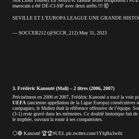
Nos Lions Youssef En Nesyri et Yassine Bono remportent l’
#UEL
marocain a été DÉ-CI-SIF avec deux arrêts !!! 🤯
SEVILLE ET L’EUROPA LEAGUE UNE GRANDE HISTO
— SOCCER212 (@SCCR_212)
May 31, 2023
3. Frédéric Kanouté (Mali) – 2 titres (2006, 2007)
Précisément en 2006 et 2007, Frédéric Kanouté a tracé la voie po
UEFA
(ancienne appellation de la Ligue Europa) consécutives so
campagnes, le Malien était la référence offensive de l’équipe. S
(3-1) reste gravé dans les mémoires. Ce doublé historique fait de 
le trophée, ouvrant la route à ses compatriotes.
⚪️🔴 Kanouté 🏆🏆
#UEL
pic.twitter.com/1YlqBa3w0z