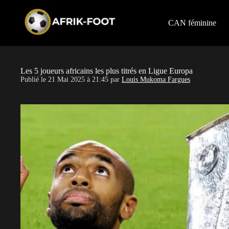
S
k
i
CAN féminine
p
t
o
c
o
Les 5 joueurs africains les plus titrés en Ligue Europa
n
Publié le
21 Mai 2025 à 21:45
par
Louis Mukoma Fargues
t
e
n
t