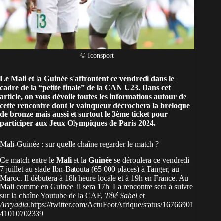
© Iconsport
Le Mali et la Guinée s’affrontent ce vendredi dans le
cadre de la “petite finale” de la
CAN U23
. Dans cet
article, on vous dévoile toutes les informations autour de
cette rencontre dont le vainqueur décrochera la breloque
de bronze mais aussi et surtout le 3ème ticket pour
participer aux Jeux Olympiques de Paris 2024.
Mali-Guinée : sur quelle chaîne regarder le match ?
Ce match entre le
Mali
et la
Guinée
se déroulera ce vendredi
7 juillet au stade Ibn-Batouta (65 000 places) à Tanger, au
Maroc. Il débutera à 18h heure locale et à 19h en France. Au
Mali comme en Guinée, il sera 17h. La rencontre sera à suivre
sur la chaîne Youtube de la CAF,
Télé Sahel
et
Arryadia.
https://twitter.com/ActuFootAfrique/status/16766901
41010702339