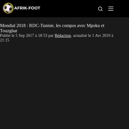
S
k
i
p
t
Mondial 2018 : RDC-Tunisie, les compos avec Mpoku et
CAN féminine
o
Touzghar
c
Publié le
5 Sep 2017 à 18:53
par
Rédaction
, actualisé le
1 Avr 2019 à
o
CAN 2027
21:15
n
t
Pays
e
n
t
Clubs
Classement
Paris sportifs