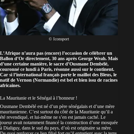
© Iconsport
L’Afrique n’aura pas (encore) l’occasion de célébrer un
Ballon d’Or directement, 30 ans après George Weah. Mais
d’une certaine manière, le sacre d’Ousmane Dembélé,
couronné ce lundi à Paris, résonne aussi sur le continent.
Car si l’international français porte le maillot des Bleus, le
natif de Vernon (Normandie) est bel et bien issu de racines
africaines.
La Mauritanie et le Sénégal à l’honneur !
Ousmane Dembélé est né d’un père sénégalais et d’une mère
mauritanienne
. C’est surtout du côté de la Mauritanie qu’il a
été revendiqué, et lui-même ne s’en est jamais caché. Le
joueur avait notamment
financé la construction d’une mosquée
à Dialiguy, dans le sud du pays, d’où est originaire sa mère.
De quoi renforcer ce lien filial fort qu’il entretient avec la terre