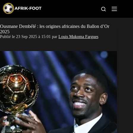
S
k
i
p
t
Ousmane Dembélé : les origines africaines du Ballon d’Or
CAN féminine
o
2025
c
Publié le
23 Sep 2025 à 15:01
par
Louis Mukoma Fargues
o
CAN 2027
n
t
Pays
e
n
t
Clubs
Classement
Paris sportifs