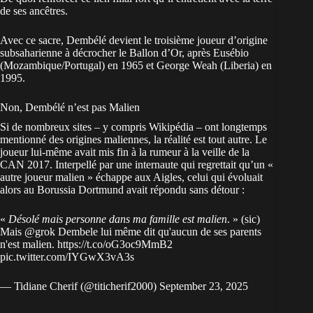
de ses ancêtres.
Avec ce sacre, Dembélé devient le troisième joueur d’origine
subsaharienne à décrocher le Ballon d’Or, après Eusébio
(Mozambique/Portugal) en 1965 et George Weah (Liberia) en
1995.
Non, Dembélé n’est pas Malien
Si de nombreux sites – y compris Wikipédia – ont longtemps
mentionné des origines maliennes, la réalité est tout autre. Le
joueur lui-même avait mis fin à la rumeur à la veille de la
CAN 2017. Interpellé par une internaute qui regrettait qu’un «
autre joueur malien » échappe aux Aigles, celui qui évoluait
alors au Borussia Dortmund avait répondu sans détour :
«
Désolé mais personne dans ma famille est malien
. » (sic)
Mais
@grok
Dembele lui même dit qu'aucun de ses parents
n'est malien.
https://t.co/oG3oc9MmB2
pic.twitter.com/IYGwX3vA3s
— Tidiane Cherif (@titicherif2000)
September 23, 2025