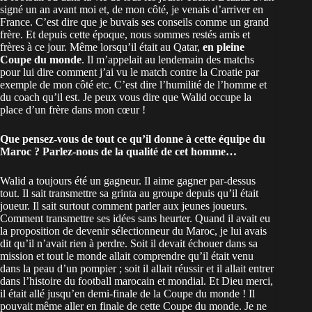
signé un an avant moi et, de mon côté, je venais d’arriver en
France. C’est dire que je buvais ses conseils comme un grand
frère. Et depuis cette époque, nous sommes restés amis et
frères à ce jour. Même lorsqu’il était au Qatar,
en pleine
Coupe du monde
. Il m’appelait au lendemain des matchs
pour lui dire comment j’ai vu le match contre la Croatie par
exemple de mon côté etc. C’est dire l’humilité de l’homme et
du coach qu’il est. Je peux vous dire que Walid occupe la
place d’un frère dans mon cœur !
Que pensez-vous de tout ce qu’il donne à cette équipe du
Maroc ? Parlez-nous de la qualité de cet homme…
Walid a toujours été un gagneur. Il aime gagner par-dessus
tout. Il sait transmettre sa grinta au groupe depuis qu’il était
joueur. Il sait surtout comment parler aux jeunes joueurs.
Comment transmettre ses idées sans heurter. Quand il avait eu
la proposition de devenir sélectionneur du Maroc, je lui avais
dit qu’il n’avait rien à perdre. Soit il devait échouer dans sa
mission et tout le monde allait comprendre qu’il était venu
dans la peau d’un pompier ; soit il allait réussir et il allait entrer
dans l’histoire du football marocain et mondial. Et Dieu merci,
il était allé jusqu’en demi-finale de la Coupe du monde ! Il
pouvait même aller en finale de cette Coupe du monde. Je ne