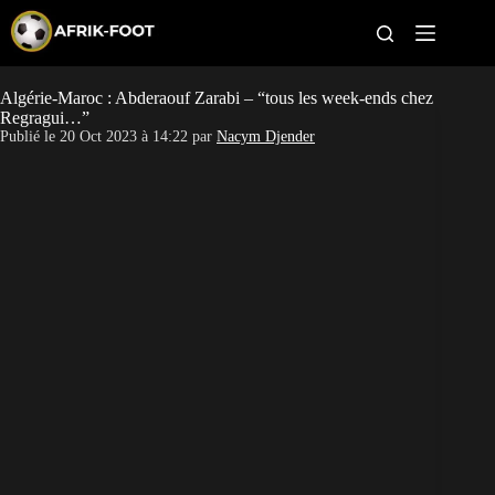
S
k
i
p
t
Algérie-Maroc : Abderaouf Zarabi – “tous les week-ends chez
CAN féminine
o
Regragui…”
c
Publié le
20 Oct 2023 à 14:22
par
Nacym Djender
o
CAN 2027
n
t
Pays
e
n
t
Clubs
Classement
Paris sportifs