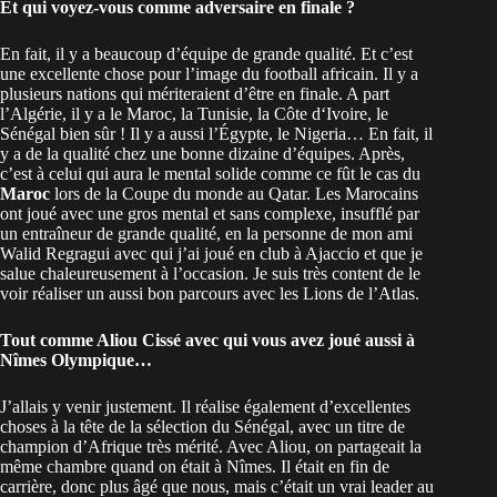
Et qui voyez-vous comme adversaire en finale ?
En fait, il y a beaucoup d’équipe de grande qualité. Et c’est
une excellente chose pour l’image du football africain. Il y a
plusieurs nations qui mériteraient d’être en finale. A part
l’Algérie, il y a le Maroc, la Tunisie, la Côte d‘Ivoire, le
Sénégal bien sûr ! Il y a aussi l’Égypte, le Nigeria… En fait, il
y a de la qualité chez une bonne dizaine d’équipes. Après,
c’est à celui qui aura le mental solide comme ce fût le cas du
Maroc
lors de la Coupe du monde au Qatar. Les Marocains
ont joué avec une gros mental et sans complexe, insufflé par
un entraîneur de grande qualité, en la personne de mon ami
Walid Regragui avec qui j’ai joué en club à Ajaccio et que je
salue chaleureusement à l’occasion. Je suis très content de le
voir réaliser un aussi bon parcours avec les Lions de l’Atlas.
Tout comme Aliou Cissé avec qui vous avez joué aussi à
Nîmes Olympique…
J’allais y venir justement. Il réalise également d’excellentes
choses à la tête de la sélection du Sénégal, avec un titre de
champion d’Afrique très mérité. Avec Aliou, on partageait la
même chambre quand on était à Nîmes. Il était en fin de
carrière, donc plus âgé que nous, mais c’était un vrai leader au