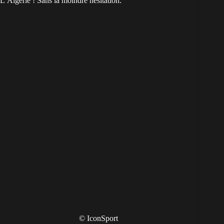
L’Algérie ! Sans la moindre hésitation.
© IconSport