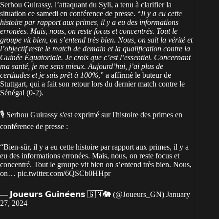
Serhou Guirassy, l’attaquant du Syli, a tenu à clarifier la
situation ce samedi en conférence de presse. “
Il y a eu cette
histoire par rapport aux primes, il y a eu des informations
erronées. Mais, nous, on reste focus et concentrés. Tout le
groupe vit bien, on s’entend très bien. Nous, on sait la vérité et
l’objectif reste le match de demain et la qualification contre la
Guinée Équatoriale. Je crois que c’est l’essentiel. Concernant
ma santé, je me sens mieux. Aujourd’hui, j’ai plus de
certitudes et je suis prêt à 100%
,” a affirmé le buteur de
Stuttgart, qui a fait son retour lors du dernier match contre le
Sénégal (0-2).
🎙️ Serhou Guirassy s'est exprimé sur l'histoire des primes en
conférence de presse :
“Bien-sûr, il y a eu cette histoire par rapport aux primes, il y a
eu des informations erronées. Mais, nous, on reste focus et
concentré. Tout le groupe vit bien on s’entend très bien. Nous,
on…
pic.twitter.com/6QSCb0HHpr
— 𝗝𝗼𝘂𝗲𝘂𝗿𝘀 𝗚𝘂𝗶𝗻𝗲́𝗲𝗻𝘀 🇬🇳🐘 (@Joueurs_GN)
January
27, 2024