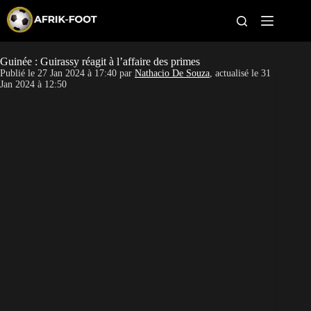
S
k
i
p
t
Guinée : Guirassy réagit à l’affaire des primes
CAN féminine
o
Publié le
27 Jan 2024 à 17:40
par
Nathacio De Souza
, actualisé le
31
c
Jan 2024 à 12:50
o
CAN 2027
n
t
Pays
e
n
t
Clubs
Classement
Paris sportifs