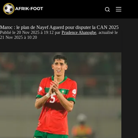
S
k
i
p
t
Maroc : le plan de Nayef Aguerd pour disputer la CAN 2025
CAN féminine
o
Publié le
20 Nov 2025 à 19:12
par
Prudence Ahanogbe
, actualisé le
c
21 Nov 2025 à 10:20
o
CAN 2027
n
t
Pays
e
n
t
Clubs
Classement
Paris sportifs