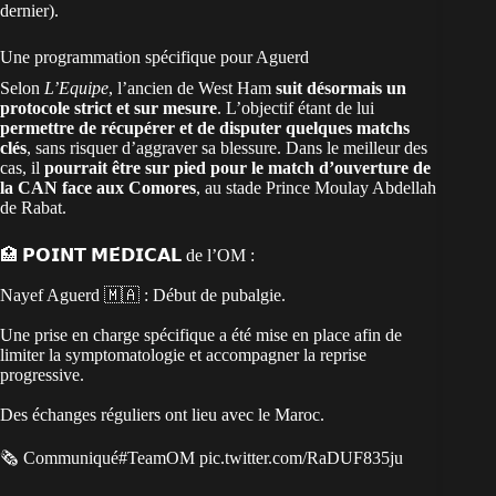
dernier).
Une programmation spécifique pour Aguerd
Selon
L’Equipe
, l’ancien de West Ham
suit désormais un
protocole strict et sur mesure
. L’objectif étant de lui
permettre de récupérer et de disputer quelques matchs
clés
, sans risquer d’aggraver sa blessure. Dans le meilleur des
cas, il
pourrait être sur pied pour le match d’ouverture de
la CAN face aux Comores
, au stade Prince Moulay Abdellah
de Rabat.
🏥 𝗣𝗢𝗜𝗡𝗧 𝗠𝗘́𝗗𝗜𝗖𝗔𝗟 de l’OM :
Nayef Aguerd 🇲🇦 : Début de pubalgie.
Une prise en charge spécifique a été mise en place afin de
limiter la symptomatologie et accompagner la reprise
progressive.
Des échanges réguliers ont lieu avec le Maroc.
🗞 Communiqué
#TeamOM
pic.twitter.com/RaDUF835ju