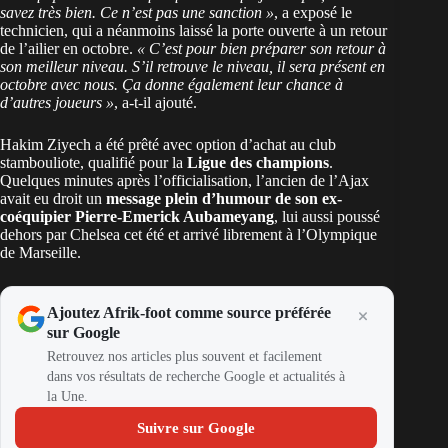
savez très bien. Ce n’est pas une sanction »
, a exposé le
technicien, qui a néanmoins laissé la porte ouverte à un retour
de l’ailier en octobre.
« C’est pour bien préparer son retour à
son meilleur niveau. S’il retrouve le niveau, il sera présent en
octobre avec nous. Ça donne également leur chance à
d’autres joueurs »
, a-t-il ajouté.
Hakim Ziyech a été prêté avec option d’achat au club
stambouliote, qualifié pour la
Ligue des champions
.
Quelques minutes après l’officialisation, l’ancien de l’Ajax
avait eu droit un
message plein d’humour de son ex-
coéquipier Pierre-Emerick Aubameyang
, lui aussi poussé
dehors par Chelsea cet été et arrivé librement à l’Olympique
de Marseille.
Ajoutez Afrik-foot comme source préférée
sur Google
Retrouvez nos articles plus souvent et facilement
dans vos résultats de recherche Google et actualités à
la Une.
Suivre sur Google