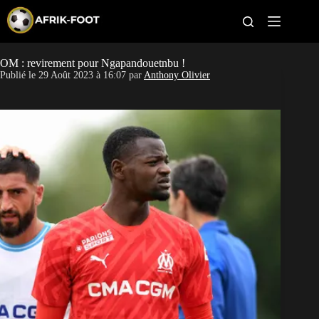
S
k
i
p
t
OM : revirement pour Ngapandouetnbu !
CAN féminine
o
Publié le
29 Août 2023 à 16:07
par
Anthony Olivier
c
o
CAN 2027
n
t
Pays
e
n
t
Clubs
Classement
Paris sportifs