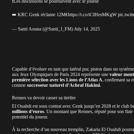
❗️Les discussions se poursuivent avec le joueur
➡️ KRC Genk réclame 12M€
https://t.co/iCIHesMKgW
pic.twi
— Santi Aouna (@Santi_J_FM)
July 14, 2025
Capable d’évoluer en tant que latéral pur, piston dans un système
aux Jeux Olympiques de Paris 2024 représente une
valeur mont
première sélection avec les Lions de l’Atlas A
, confirmant sa m
comme
successeur naturel d
’Achraf Hakimi
.
Rennes va devoir casser sa tirelire
El Ouahdi est sous contrat avec Genk jusqu’en 2028 et le club be
millions d’euros
. Un montant que Rennes, réputé pour son flair 
potentiel du joueur.
À la recherche d’un nouveau tremplin, Zakaria El Ouahdi pourrait 