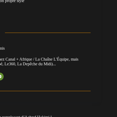
on propre style
nis
chez Canal + Afrique / La Chaîne L'Équipe, mais
ibé, Le360, La Depêche du Midi)...