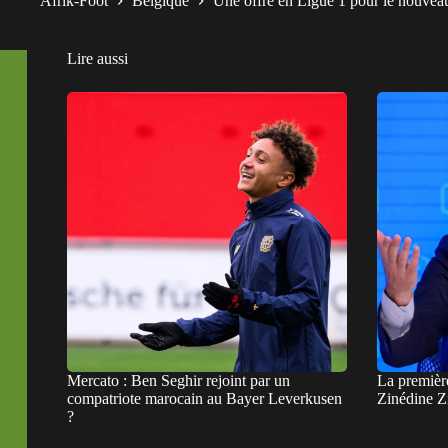
Afrik-Foot
Belgique
Une offre en Ligue 1 pour le nouvea
Lire aussi
Mercato : Ben Seghir rejoint par un
La premièr
compatriote marocain au Bayer Leverkusen
Zinédine Z
?