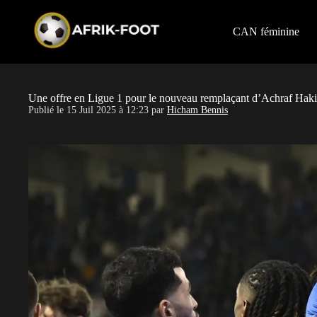
S
k
i
CAN féminine
p
t
o
c
o
Une offre en Ligue 1 pour le nouveau remplaçant d’Achraf Haki
n
Publié le
15 Juil 2025 à 12:23
par
Hicham Bennis
t
e
n
t