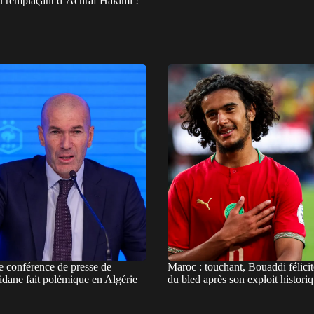
u remplaçant d’Achraf Hakimi !
e conférence de presse de
Maroc : touchant, Bouaddi félicit
idane fait polémique en Algérie
du bled après son exploit histori