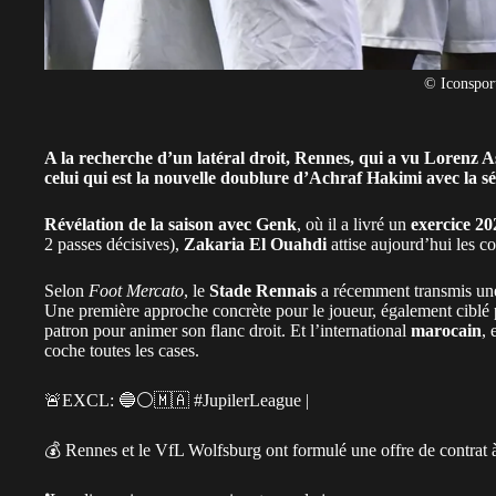
© Iconspor
A la recherche d’un latéral droit, Rennes, qui a vu Lorenz A
celui qui est la nouvelle doublure d’Achraf Hakimi avec la s
Révélation de la saison avec Genk
, où il a livré un
exercice 2
2 passes décisives),
Zakaria El Ouahdi
attise aujourd’hui les co
Selon
Foot Mercato
, le
Stade Rennais
a récemment transmis u
Une première approche concrète pour le joueur, également ciblé
patron pour animer son flanc droit. Et l’international
marocain
, 
coche toutes les cases.
🚨EXCL: 🔵⚪️🇲🇦
#JupilerLeague
|
💰 Rennes et le VfL Wolfsburg ont formulé une offre de contrat