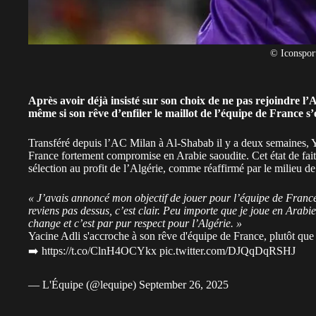
© Iconspor
Après avoir déjà insisté sur son choix de ne pas rejoindre l’Al
même si son rêve d’enfiler le maillot de l’équipe de France s’
Transféré depuis l’AC Milan à Al-Shabab il y a deux semaines, Y
France fortement compromise en Arabie saoudite. Cet état de fai
sélection au profit de
l’Algérie
, comme réaffirmé par le milieu de
« J’avais annoncé mon objectif de jouer pour l’équipe de France.
reviens pas dessus, c’est clair. Peu importe que je joue en Arabi
change et c’est par pur respect pour l’Algérie. »
Yacine Adli s'accroche à son rêve d'équipe de France, plutôt que 
➡️
https://t.co/ClnH4OCYkx
pic.twitter.com/DJQqDqRSHJ
— L'Équipe (@lequipe)
September 26, 2025