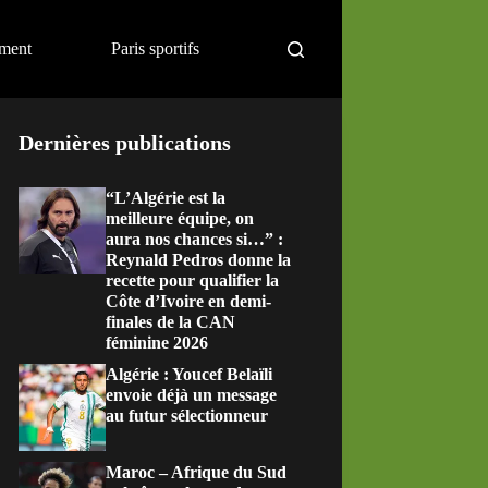
ement
Paris sportifs
Dernières publications
“L’Algérie est la
meilleure équipe, on
aura nos chances si…” :
Reynald Pedros donne la
recette pour qualifier la
Côte d’Ivoire en demi-
finales de la CAN
féminine 2026
Algérie : Youcef Belaïli
envoie déjà un message
au futur sélectionneur
Maroc – Afrique du Sud