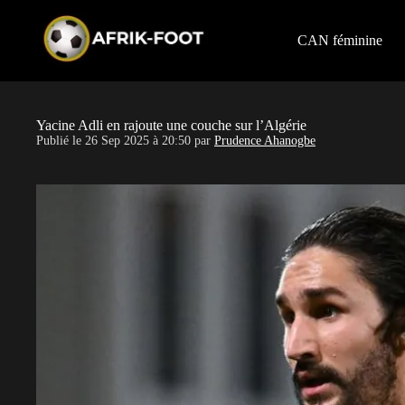
S
k
i
CAN féminine
p
t
o
c
o
Yacine Adli en rajoute une couche sur l’Algérie
n
Publié le
26 Sep 2025 à 20:50
par
Prudence Ahanogbe
t
e
n
t