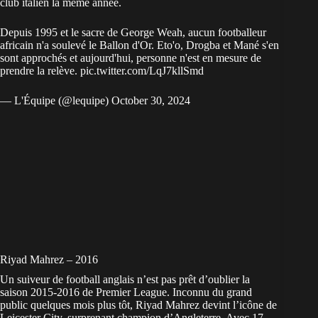
club italien la même année.
Depuis 1995 et le sacre de George Weah, aucun footballeur
africain n'a soulevé le Ballon d'Or. Eto'o, Drogba et Mané s'en
sont approchés et aujourd'hui, personne n'est en mesure de
prendre la relève.
pic.twitter.com/LqJ7kllSmd
— L'Équipe (@lequipe)
October 30, 2024
Riyad Mahrez – 2016
Un suiveur de football anglais n’est pas prêt d’oublier la
saison 2015-2016 de Premier League. Inconnu du grand
public quelques mois plus tôt, Riyad Mahrez devint l’icône de
Leicester City, surprenant champion d’Angleterre. Avec 17