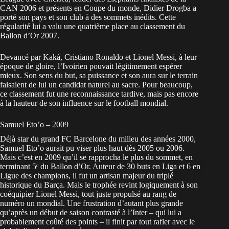
CAN 2006 et présents en Coupe du monde, Didier Drogba a
porté son pays et son club à des sommets inédits. Cette
régularité lui a valu une quatrième place au
classement du
Ballon d’Or
2007.
Devancé par Kaká, Cristiano Ronaldo et Lionel Messi, à leur
époque de gloire, l’Ivoirien pouvait légitimement espérer
mieux. Son sens du but, sa puissance et son aura sur le terrain
faisaient de lui un candidat naturel au sacre. Pour beaucoup,
ce classement fut une reconnaissance tardive, mais pas encore
à la hauteur de son influence sur le football mondial.
Samuel Eto’o – 2009
Déjà star du grand FC Barcelone du milieu des années 2000,
Samuel Eto’o aurait pu viser plus haut dès 2005 ou 2006.
Mais c’est en 2009 qu’il se rapprocha le plus du sommet, en
terminant 5ᵉ du Ballon d’Or. Auteur de 30 buts en Liga et 6 en
Ligue des champions, il fut un artisan majeur du triplé
historique du Barça. Mais le trophée revint logiquement à son
coéquipier Lionel Messi, tout juste propulsé au rang de
numéro un mondial. Une frustration d’autant plus grande
qu’après un début de saison contrasté à l’Inter – qui lui a
probablement coûté des points – il finit par tout rafler avec le