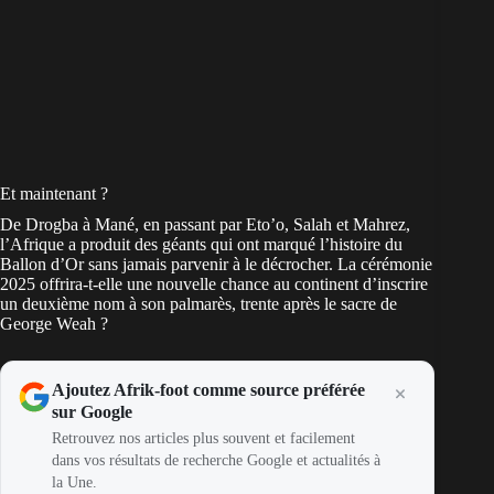
Et maintenant ?
De Drogba à Mané, en passant par Eto’o, Salah et Mahrez,
l’Afrique a produit des géants qui ont marqué l’histoire du
Ballon d’Or sans jamais parvenir à le décrocher. La cérémonie
2025 offrira-t-elle une nouvelle chance au continent d’inscrire
un deuxième nom à son palmarès, trente après le sacre de
George Weah ?
Ajoutez Afrik-foot comme source préférée
sur Google
Retrouvez nos articles plus souvent et facilement
dans vos résultats de recherche Google et actualités à
la Une.