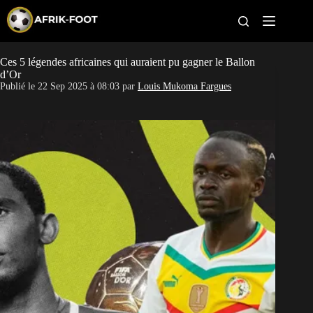
S
k
i
p
t
Ces 5 légendes africaines qui auraient pu gagner le Ballon
CAN féminine
o
d’Or
c
Publié le
22 Sep 2025 à 08:03
par
Louis Mukoma Fargues
o
CAN 2027
n
t
Pays
e
n
t
Clubs
Classement
Paris sportifs