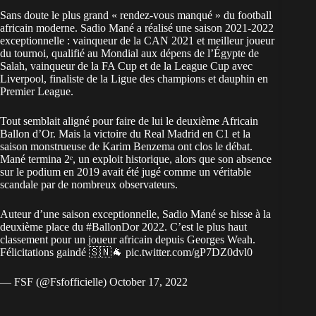
Sans doute le plus grand « rendez-vous manqué » du football
africain moderne. Sadio Mané a réalisé une saison 2021-2022
exceptionnelle : vainqueur de la CAN 2021 et meilleur joueur
du tournoi, qualifié au Mondial aux dépens de l’Égypte de
Salah, vainqueur de la FA Cup et de la League Cup avec
Liverpool, finaliste de la Ligue des champions et dauphin en
Premier League.
Tout semblait aligné pour faire de lui le deuxième Africain
Ballon d’Or. Mais la victoire du Real Madrid en C1 et la
saison monstrueuse de Karim Benzema ont clos le débat.
Mané termina 2ᵉ, un exploit historique, alors que son absence
sur le podium en 2019 avait été jugé comme un véritable
scandale par de nombreux observateurs.
Auteur d’une saison exceptionnelle, Sadio Mané se hisse à la
deuxième place du
#BallonDor
2022. C’est le plus haut
classement pour un joueur africain depuis Georges Weah.
Félicitations gaindé 🇸🇳🐐
pic.twitter.com/gP7DZ0dvl0
— FSF (@Fsfofficielle)
October 17, 2022