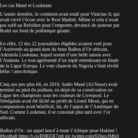
Les cas Mané et Lookman
L’année dernière, le continent avait roulé pour Vinicius Jr, qui
avait crevé l’écran avec le Real Madrid. Même si cela n’avait
pas suffi au Brésilien pour l’emporter, devancé de justesse par
Rodri sur fond de polémique géante.
En effet, 12 des 22 journalistes éligibles avaient voté pour
l’Auriverde au grand dam du futur Ballon d’Or africain,
Ademola Lookman, lequel sortait d’une belle saison avec
l’Atalanta. Le tout agrémenté d’un triplé retentissant en finale
de la Ligue Europa. Le vote chauvin du Nigeria s’était révélé
hélas ! anecdotique.
Cinq ans peu plus tôt, en 2019, Sadio Mané (Al-Nassr) avait
terminé au pied du podium, en dépit de sa consécration en
Ligue des champions sous les couleurs de Liverpool. Le
Sénégalais avait été
lâché au profit de Lionel Messi
, qui en
comparaison avait bénéficié, lui, de l’appui de l’Amérique du
Sud. Comme Lookman, il se consolait plus tard avec l’or
africain.
Ballon d’Or : un appel lancé à toute l’Afrique pour Hakimi !
#football
https://t.co/B9REB7ztit
pic.twitter.com/026qxJMbJi