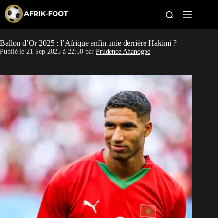
S
k
i
p
t
Ballon d’Or 2025 : l’Afrique enfin unie derrière Hakimi ?
CAN féminine
o
Publié le
21 Sep 2025 à 22:50
par
Prudence Ahanogbe
c
o
CAN 2027
n
t
Pays
e
n
t
Clubs
Classement
Paris sportifs