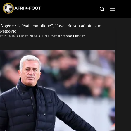
S
k
i
p
t
Algérie : “c’était compliqué”, l’aveu de son adjoint sur
CAN féminine
o
Petkovic
c
Publié le
30 Mar 2024 à 11:00
par
Anthony Olivier
o
CAN 2027
n
t
Pays
e
n
t
Clubs
Classement
Paris sportifs