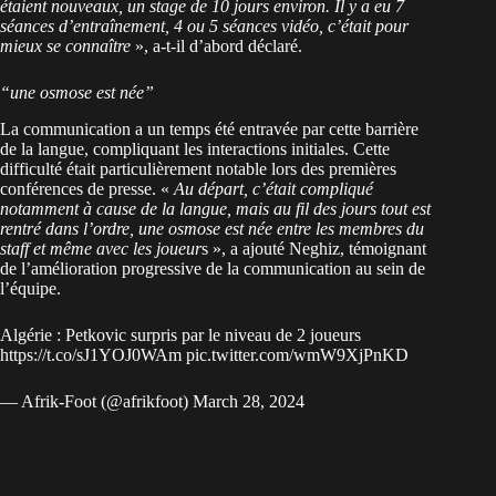
étaient nouveaux, un stage de 10 jours environ. Il y a eu 7
séances d’entraînement, 4 ou 5 séances vidéo, c’était pour
mieux se connaître
», a-t-il d’abord déclaré.
“une osmose est née”
La communication a un temps été entravée par cette barrière
de la langue, compliquant les interactions initiales. Cette
difficulté était particulièrement notable lors des premières
conférences de presse. «
Au départ, c’était compliqué
notamment à cause de la langue, mais au fil des jours tout est
rentré dans l’ordre, une osmose est née entre les membres du
staff et même avec les joueur
s », a ajouté Neghiz, témoignant
de l’amélioration progressive de la communication au sein de
l’équipe.
Algérie : Petkovic surpris par le niveau de 2 joueurs
https://t.co/sJ1YOJ0WAm
pic.twitter.com/wmW9XjPnKD
— Afrik-Foot (@afrikfoot)
March 28, 2024