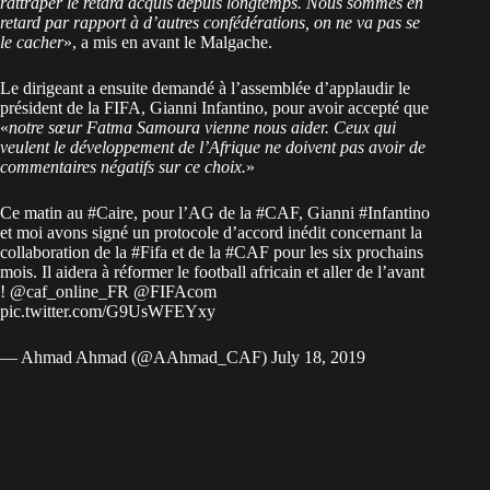
rattraper le retard acquis depuis longtemps. Nous sommes en
retard par rapport à d’autres confédérations, on ne va pas se
le cacher
», a mis en avant le Malgache.
Le dirigeant a ensuite demandé à l’assemblée d’applaudir le
président de la FIFA, Gianni Infantino, pour avoir accepté que
«
notre sœur Fatma Samoura vienne nous aider. Ceux qui
veulent le développement de l’Afrique ne doivent pas avoir de
commentaires négatifs sur ce choix.
»
Ce matin au
#Caire
, pour l’AG de la
#CAF
, Gianni
#Infantino
et moi avons signé un protocole d’accord inédit concernant la
collaboration de la
#Fifa
et de la
#CAF
pour les six prochains
mois. Il aidera à réformer le football africain et aller de l’avant
!
@caf_online_FR
@FIFAcom
pic.twitter.com/G9UsWFEYxy
— Ahmad Ahmad (@AAhmad_CAF)
July 18, 2019