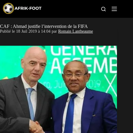
S
k
i
p
t
CAF : Ahmad justifie l’intervention de la FIFA
CAN féminine
o
Publié le
18 Juil 2019 à 14:04
par
Romain Lantheaume
c
o
CAN 2027
n
t
Pays
e
n
t
Clubs
Classement
Paris sportifs