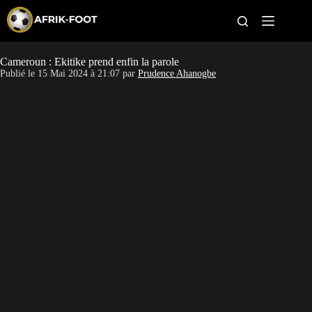
S
k
i
p
t
Cameroun : Ekitike prend enfin la parole
CAN féminine
o
Publié le
15 Mai 2024 à 21:07
par
Prudence Ahanogbe
c
o
CAN 2027
n
t
Pays
e
n
t
Clubs
Classement
Paris sportifs