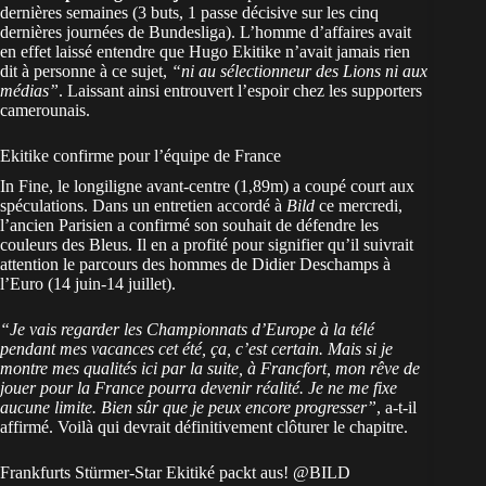
dernières semaines (3 buts, 1 passe décisive sur les cinq
dernières journées de Bundesliga). L’homme d’affaires avait
en effet laissé entendre que Hugo Ekitike n’avait jamais rien
dit à personne à ce sujet,
“ni au sélectionneur des Lions ni aux
médias”
. Laissant ainsi entrouvert l’espoir chez les supporters
camerounais.
Ekitike confirme pour l’équipe de France
In Fine, le longiligne avant-centre (1,89m) a coupé court aux
spéculations. Dans un entretien accordé à
Bild
ce mercredi,
l’ancien Parisien a confirmé son souhait de défendre les
couleurs des Bleus. Il en a profité pour signifier qu’il suivrait
attention le parcours des hommes de Didier Deschamps à
l’Euro (14 juin-14 juillet).
“Je vais regarder les Championnats d’Europe à la télé
pendant mes vacances cet été, ça, c’est certain. Mais si je
montre mes qualités ici par la suite, à Francfort, mon rêve de
jouer pour la France pourra devenir réalité. Je ne me fixe
aucune limite. Bien sûr que je peux encore progresser”
, a-t-il
affirmé. Voilà qui devrait définitivement clôturer le chapitre.
Frankfurts Stürmer-Star Ekitiké packt aus!
@BILD