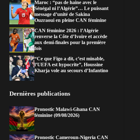
Maroc : “pas de haine avec le
Sénégal ni l’Algérie”… Le puissant
message d’unité de Sakina
Ouzraoui en pleine CAN féminine
CAN féminine 2026 : l’Algérie
renverse la Côte d’Ivoire et accède
aux demi-finales pour la première
fois
“Ce que Figo a dit, c’est minable,
l’UEFA est hypocrite”, Houssine
Kharja vole au secours d’Infantino
Dernières publications
Pronostic Malawi-Ghana CAN
féminine (09/08/2026)
Pronostic Cameroun-Nigeria CAN